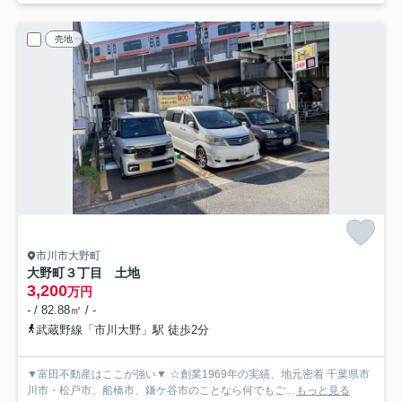
売地
市川市大野町
大野町３丁目 土地
3,200
万円
- / 82.88㎡ / -
武蔵野線「市川大野」駅 徒歩2分
▼富田不動産はここが強い▼ ☆創業1969年の実績、地元密着 千葉県市
川市・松戸市、船橋市、鎌ケ谷市のことなら何でもご...
もっと見る