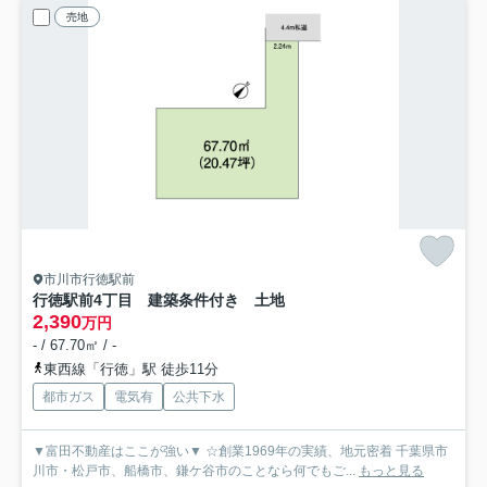
売地
市川市行徳駅前
行徳駅前4丁目 建築条件付き 土地
2,390
万円
- / 67.70㎡ / -
東西線「行徳」駅 徒歩11分
都市ガス
電気有
公共下水
▼富田不動産はここが強い▼ ☆創業1969年の実績、地元密着 千葉県市
川市・松戸市、船橋市、鎌ケ谷市のことなら何でもご...
もっと見る