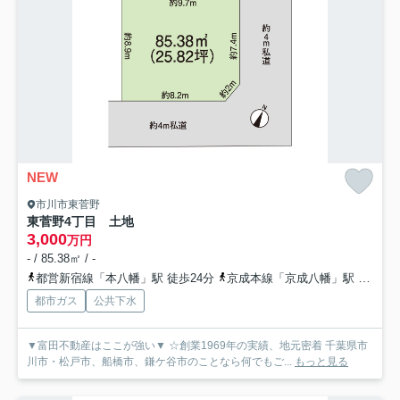
NEW
市川市東菅野
東菅野4丁目 土地
3,000
万円
- / 85.38㎡ / -
都営新宿線「本八幡」駅 徒歩24分
京成本線「京成八幡」駅 徒歩23分
都市ガス
公共下水
▼富田不動産はここが強い▼ ☆創業1969年の実績、地元密着 千葉県市
川市・松戸市、船橋市、鎌ケ谷市のことなら何でもご...
もっと見る