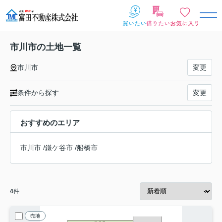
市川市の土地一覧
市川市
変更
条件から探す
変更
おすすめのエリア
市川市
/
鎌ケ谷市
/
船橋市
4
件
売地