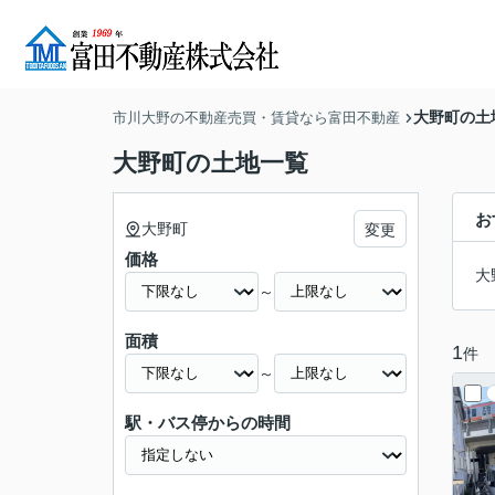
大野町の土
市川大野の不動産売買・賃貸なら富田不動産
大野町の土地一覧
お
大野町
変更
価格
大
～
面積
1
件
～
駅・バス停からの時間