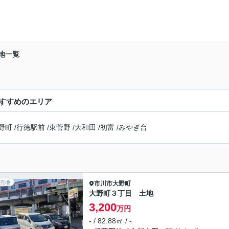
地一覧
すすめのエリア
野町
/
行徳駅前
/
東菅野
/
大和田
/
初富
/
みやぎ台
売地
市川市
大野町
大野町３丁目 土地
3,200
万円
- / 82.88㎡ / -