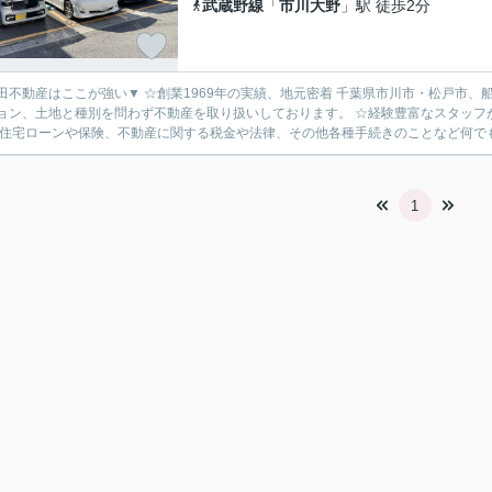
武蔵野線
「
市川大野
」駅 徒歩2分
▼ ☆創業1969年の実績、地元密着 千葉県市川市・松戸市、船橋市、鎌ケ谷市のことなら何でもご相談ください。 戸建、マ
土地と種別を問わず不動産を取り扱いしております。 ☆経験豊富なスタッフがご提案 お客様のご希望に沿ったご提案には自信がございま
 住宅ローンや保険、不動産に関する税金や法律、その他各種手続きのことなど何でも
1