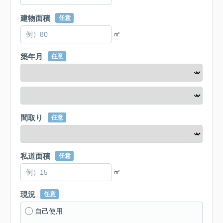
建物面積
任意
㎡
築年月
任意
間取り
任意
私道面積
任意
㎡
現況
任意
自己使用