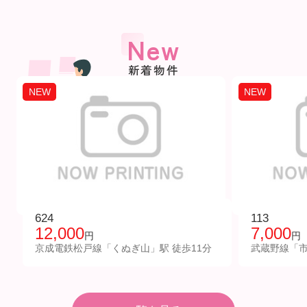
New
新着物件
NEW
NEW
624
113
12,000
7,000
円
円
京成電鉄松戸線「くぬぎ山」駅 徒歩11分
武蔵野線「市