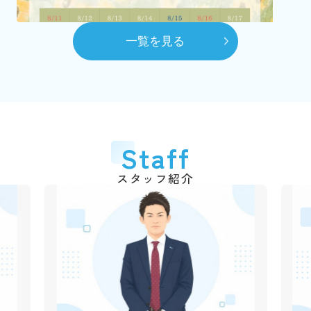
（2代目）富田 髙春 代表取締役に就任
8月
一覧を見る
自社ホームページを開設
10月
賃貸センターを本社へ移動
平成28年
2016年
6月
代表取締役交代
2026.03.06
Staff
弊社のショート動画を作成しました！
（3代目）富田 和道 代表取締役に就任
千葉銀行の各支店でも紹介動画が流れていますので、立ち
スタッフ紹介
平成31年
2019年
寄られた際は是非ご覧ください♪
4月
動画はこちら
創業50周年
令和3年
2021年
2025.12.09
1月
年末年始休業のご案
市川不動産十日会 幹事に就任
内
令和4年
2022年