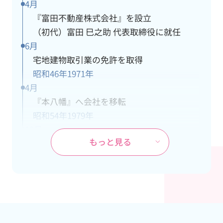
4月
『富田不動産株式会社』を設立
（初代）富田 巳之助 代表取締役に就任
6月
宅地建物取引業の免許を取得
昭和46年
1971年
4月
『本八幡』へ会社を移転
昭和54年
1979年
10月
もっと見る
ＪＲ武蔵野線『市川大野』駅の開業に伴
い、市川大野支社を開設
昭和60年
1985年
4月
本社が都営新宿線『本八幡』駅の開通工事
により立退き、市川大野支社を本社に変更