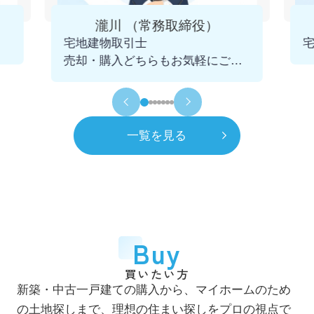
4月
一般社団法人 千葉県宅地建物取引業協会
瀧川 （常務取締役）
市川支部 幹事に就任
宅地建物取引士
2025.12.09
売却・購入どちらもお気軽にご相
令和5年
2023年
談くださいませ。
11月
青年会議所 千葉不動産クラブを発足
初代会長に就任
一覧を見る
令和6年
2024年
7月
市川賃貸借研究会 役員に就任
令和8年
2026年
4月
一般社団法人 千葉県宅地建物取引業協会
Buy
市川支部 市鳩会を発足 初代会長に就任
買いたい方
7月
新築・中古一戸建ての購入から、マイホームのため
自社ホームページをリニューアル
の土地探しまで、理想の住まい探しをプロの視点で