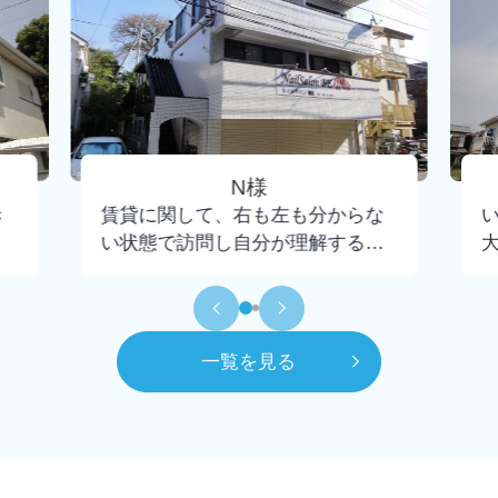
N様
き
賃貸に関して、右も左も分からな
い状態で訪問し自分が理解するま
で懇切丁寧に教えて下さり、不安
もなく契約までいけました。担当
して頂いた大野さんには小さな疑
問にも丁寧に回答頂けたので感謝
一覧を見る
してもしきれません。