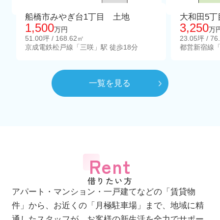
船橋市みやぎ台1丁目 土地
大和田5丁
1,500
3,250
万円
万
51.00坪 / 168.62㎡
23.05坪 / 76
京成電鉄松戸線「三咲」駅 徒歩18分
都営新宿線「
一覧を見る
Rent
借りたい方
アパート・マンション・一戸建てなどの「賃貸物
件」から、お近くの「月極駐車場」まで、地域に精
通したスタッフが、お客様の新生活を全力でサポー