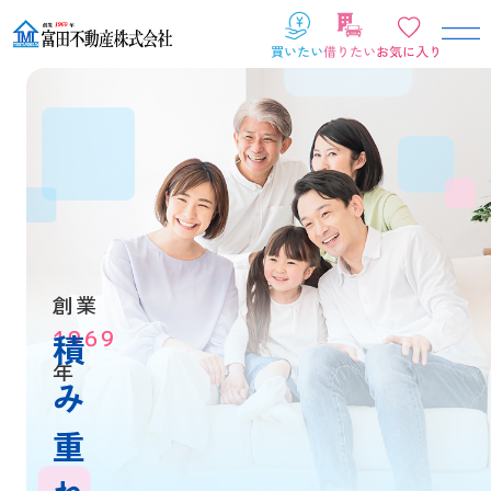
創業
1969
積
年
み
重