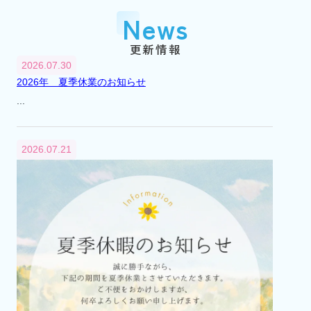
『市川大野』駅に賃貸センター（支店）を
News
開設
平成2年
1990年
更新情報
3月
2026.07.30
『市川大野』駅に不動産総合無料相談室を
2026年 夏季休業のお知らせ
開設
...
平成6年
1994年
4月
2026.07.21
不動産総合無料相談室を閉設
平成12年
2000年
8月
市川市大野町2丁目241番地から2丁目232番
地へ本社移転
平成13年
2001年
4月
代表取締役交代