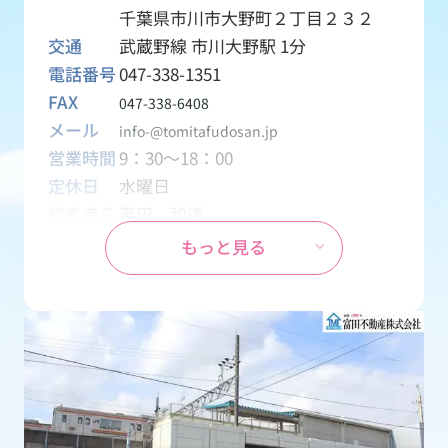
千葉県市川市大野町２丁目２３２
交通
武蔵野線 市川大野駅 1分
電話番号
047-338-1351
FAX
047-338-6408
メール
info-@tomitafudosan.jp
営業時間
9：30～18：00
定休日
水曜日
代表者名
富田 和道
資本金
1,000万円
もっと見る
設立
1970年04月01日
事業内容
創業1969年から地元密着の不動産会
社として、土地・一戸建て・マンシ
ョン・アパート・テナント・月極駐
車場などの売買・賃貸物件を取り扱
う会社です。
免許番号
千葉県知事 (15) 第2126号