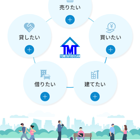
売りたい
な
た
の
貸したい
買いたい
住
ま
い
借りたい
建てたい
を
支
え
ま