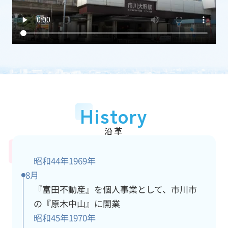
加盟団体
(一社)千葉県宅地建物取引業協会
従業員数
15人
アクセス情報
詳細
History
沿革
昭和44年
1969年
8月
『富田不動産』を個人事業として、市川市
の『原木中山』に開業
昭和45年
1970年