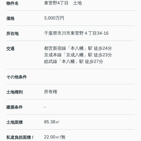
東菅野4丁目 土地
物件名
3,000万円
価格
千葉県
市川市
東菅野
４丁目34-16
所在地
都営新宿線
「
本八幡
」駅 徒歩24分
交通
京成本線
「
京成八幡
」駅 徒歩23分
総武線
「
本八幡
」駅 徒歩27分
その他条件
所有権
土地権利
-
建築条件
85.38㎡
土地面積
22.00㎡/無
私道負担面積 /