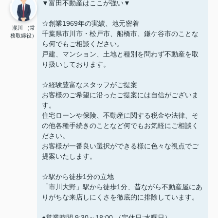
▼富田不動産はここが強い▼
☆創業1969年の実績、地元密着
瀧川 （常
千葉県市川市・松戸市、船橋市、鎌ケ谷市のことな
務取締役）
ら何でもご相談ください。
戸建、マンション、土地と種別を問わず不動産を取
り扱いしております。
☆経験豊富なスタッフがご提案
お客様のご希望に沿ったご提案には自信がございま
す。
住宅ローンや保険、不動産に関する税金や法律、そ
の他各種手続きのことなど何でもお気軽にご相談く
ださい。
お客様が一番良い選択ができる様に色々な視点でご
提案いたします。
☆駅から徒歩1分の立地
「市川大野」駅から徒歩1分、昔ながら不動産屋にあ
りがちな来店しにくさを徹底的に排除しています。
●営業時間 9:30～18:00 （定休日:水曜日）