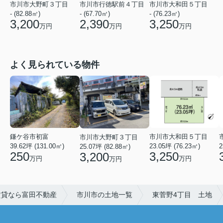
市川市行徳駅前４丁目
市川市大和田５丁目
市川市大野町３丁目
- (67.70㎡)
- (76.23㎡)
- (82.88㎡)
2,390
3,250
3,200
万円
万円
万円
よく見られている物件
鎌ケ谷市初富
市川市大和田５丁目
市川市大野町３丁目
2
39.62坪 (131.00㎡)
23.05坪 (76.23㎡)
25.07坪 (82.88㎡)
250
3,250
3,200
万円
万円
万円
賃貸なら富田不動産
市川市の土地一覧
東菅野4丁目 土地