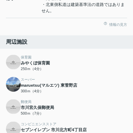
・北東側私道は建築基準法の道路ではありま
せん。
情報の見方
周辺施設
保育園
みやくぼ保育園
250ｍ（4分）
スーパー
maruetsu(マルエツ) 東菅野店
300ｍ（4分）
郵便局
市川宮久保郵便局
500ｍ（7分）
コンビニエンスストア
セブンイレブン 市川北方町4丁目店