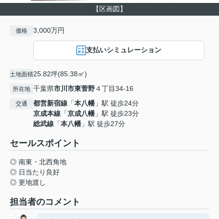
【区画図】
3,000万円
価格
支払いシミュレーション
25.82坪(85.38㎡)
土地面積
千葉県
市川市
東菅野
４丁目34-16
所在地
都営新宿線
「
本八幡
」駅 徒歩24分
交通
京成本線
「
京成八幡
」駅 徒歩23分
総武線
「
本八幡
」駅 徒歩27分
セールスポイント
◎ 南東・北西角地
◎ 日当たり良好
◎ 更地渡し
担当者のコメント