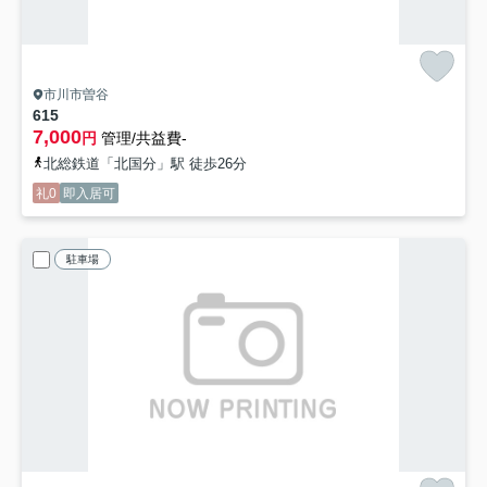
市川市曽谷
615
7,000
円
管理/共益費-
北総鉄道「北国分」駅 徒歩26分
礼0
即入居可
駐車場