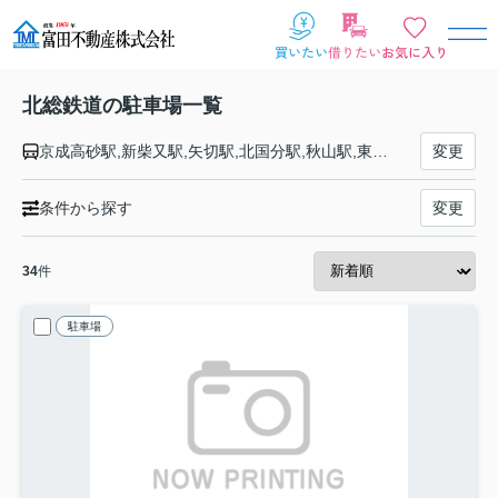
北総鉄道の駐車場一覧
京成高砂駅,新柴又駅,矢切駅,北国分駅,秋山駅,東松戸駅,松飛台駅,大町駅,新鎌ヶ谷駅,西白井駅,白井駅,小室駅,千葉ニュータウン中央駅,印西牧の原駅,印旛日本医大駅
変更
条件から探す
変更
34
件
駐車場