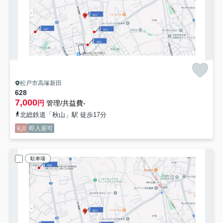
松戸市高塚新田
628
7,000
円
管理/共益費-
北総鉄道「秋山」駅 徒歩17分
礼0
即入居可
駐車場