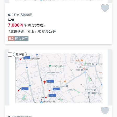
松戸市高塚新田
628
7,000
円
管理/共益費-
北総鉄道「秋山」駅 徒歩17分
礼0
即入居可
駐車場