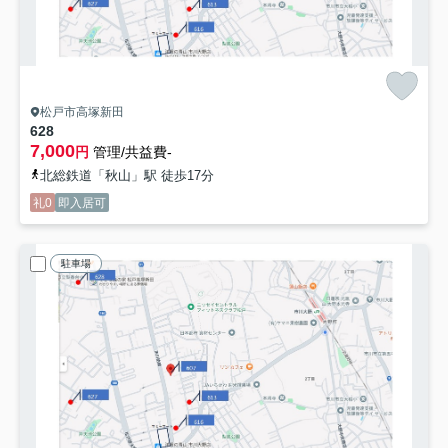
松戸市高塚新田
628
7,000
円
管理/共益費-
北総鉄道「秋山」駅 徒歩17分
礼0
即入居可
駐車場