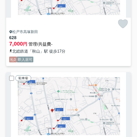
松戸市高塚新田
628
7,000
円
管理/共益費-
北総鉄道「秋山」駅 徒歩17分
礼0
即入居可
駐車場