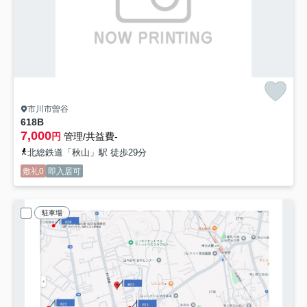
市川市曽谷
618B
7,000
円
管理/共益費-
北総鉄道「秋山」駅 徒歩29分
敷礼0
即入居可
駐車場