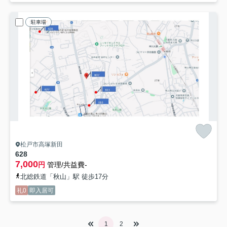
駐車場
松戸市高塚新田
628
7,000
円
管理/共益費-
北総鉄道「秋山」駅 徒歩17分
礼0
即入居可
1
2