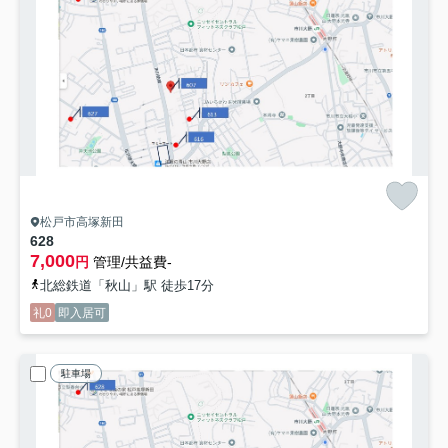
松戸市高塚新田
628
7,000
円
管理/共益費-
北総鉄道「秋山」駅 徒歩17分
礼0
即入居可
駐車場