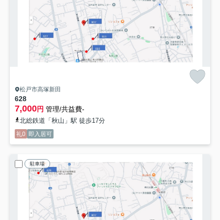
松戸市高塚新田
628
7,000
円
管理/共益費-
北総鉄道「秋山」駅 徒歩17分
礼0
即入居可
駐車場