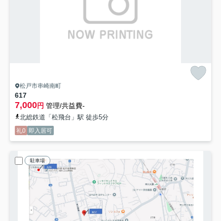
松戸市串崎南町
617
7,000
円
管理/共益費-
北総鉄道「松飛台」駅 徒歩5分
礼0
即入居可
駐車場