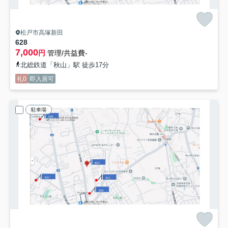
松戸市高塚新田
628
7,000
円
管理/共益費-
北総鉄道「秋山」駅 徒歩17分
礼0
即入居可
駐車場