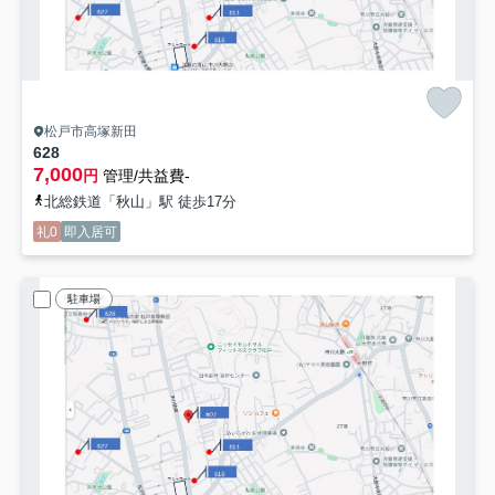
松戸市高塚新田
628
7,000
円
管理/共益費-
北総鉄道「秋山」駅 徒歩17分
礼0
即入居可
駐車場