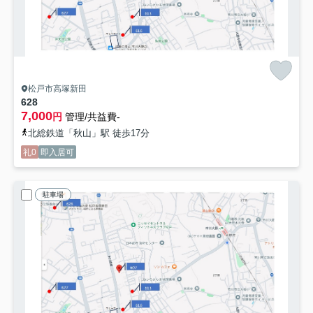
松戸市高塚新田
628
7,000
円
管理/共益費-
北総鉄道「秋山」駅 徒歩17分
礼0
即入居可
駐車場