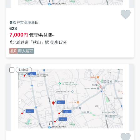
松戸市高塚新田
628
7,000
円
管理/共益費-
北総鉄道「秋山」駅 徒歩17分
礼0
即入居可
駐車場