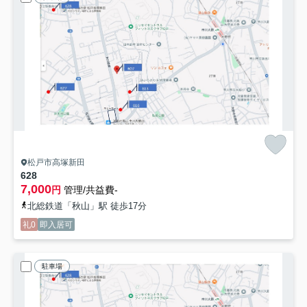
松戸市高塚新田
628
7,000
円
管理/共益費-
北総鉄道「秋山」駅 徒歩17分
礼0
即入居可
駐車場