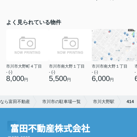
よく見られている物件
市川市大野町４丁目
市川市南大野１丁目
市川市南大野１丁目
- (-)
- (-)
- (-)
- 
8,000
5,500
6,000
円
円
円
なら富田不動産
市川市の駐車場一覧
市川大野駅
414
富田不動産株式会社