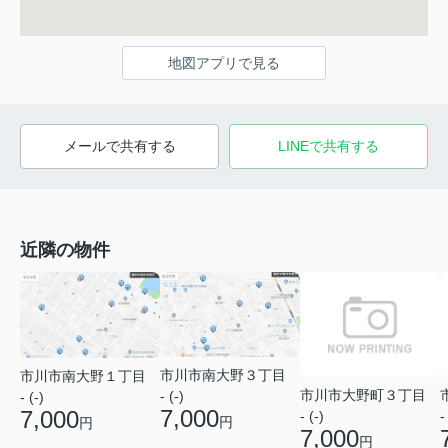
地図アプリで見る
メールで共有する
LINEで共有する
近隣の物件
市川市南大野３丁目
市川市南大野１丁目
市川市大野町３丁目
- (-)
- (-)
7,000
7,000
- (-)
-
円
円
7,000
円