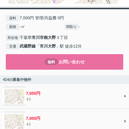
7,000円 管理/共益費 0円
賃料
-㎡
-
面積
間取り
千葉県
市川市
南大野
３丁目
所在地
武蔵野線
「
市川大野
」駅 徒歩12分
交通
お問い合わせ
無料
414の募集中物件
7,000円
-(-)
7,000円
-(-)