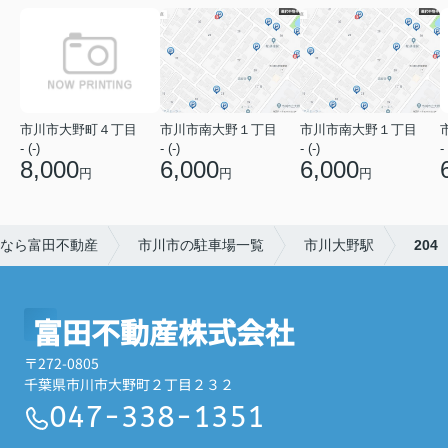
市川市大野町４丁目
市川市南大野１丁目
市川市南大野１丁目
- (-)
- (-)
- (-)
- 
8,000
6,000
6,000
円
円
円
なら富田不動産
市川市の駐車場一覧
市川大野駅
204
富田不動産株式会社
〒272-0805
千葉県市川市大野町２丁目２３２
047-338-1351