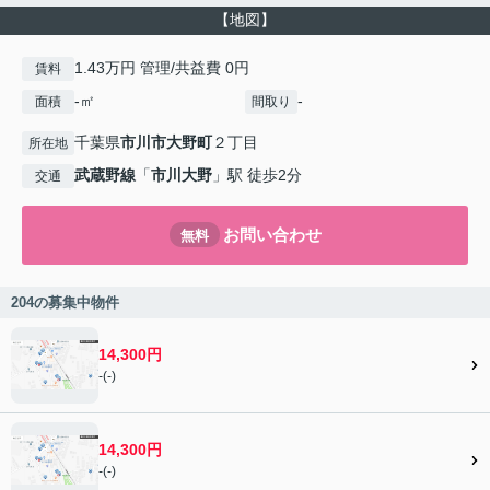
【地図】
1.43万円 管理/共益費 0円
賃料
-㎡
-
面積
間取り
千葉県
市川市
大野町
２丁目
所在地
武蔵野線
「
市川大野
」駅 徒歩2分
交通
お問い合わせ
無料
204の募集中物件
14,300円
-(-)
14,300円
-(-)