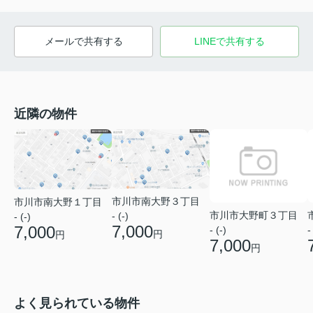
メールで共有する
LINEで共有する
近隣の物件
市川市南大野３丁目
市川市南大野１丁目
市川市大野町３丁目
- (-)
- (-)
7,000
7,000
- (-)
-
円
円
7,000
円
よく見られている物件