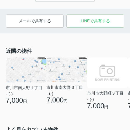
メールで共有する
LINEで共有する
近隣の物件
市川市南大野３丁目
市川市南大野１丁目
市川市大野町３丁目
- (-)
- (-)
7,000
7,000
- (-)
-
円
円
7,000
円
よく見られている物件