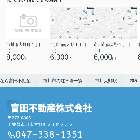
市川市大野町４丁目
市川市南大野１丁目
市川市南大野１丁目
- (-)
- (-)
- (-)
- 
8,000
6,000
6,000
円
円
円
なら富田不動産
市川市の駐車場一覧
市川大野駅
205
富田不動産株式会社
〒272-0805
千葉県市川市大野町２丁目２３２
047-338-1351