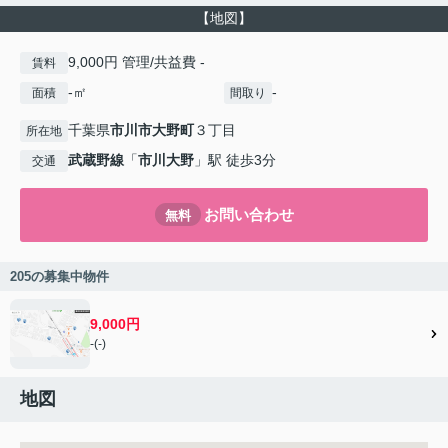
【地図】
9,000円 管理/共益費 -
賃料
-㎡
-
面積
間取り
千葉県
市川市
大野町
３丁目
所在地
武蔵野線
「
市川大野
」駅 徒歩3分
交通
お問い合わせ
無料
205の募集中物件
9,000円
-(-)
地図