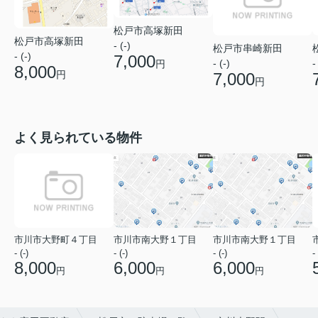
松戸市高塚新田
松戸市高塚新田
- (-)
松戸市串崎新田
- (-)
7,000
- (-)
-
円
8,000
円
7,000
円
よく見られている物件
市川市大野町４丁目
市川市南大野１丁目
市川市南大野１丁目
- (-)
- (-)
- (-)
- 
8,000
6,000
6,000
円
円
円