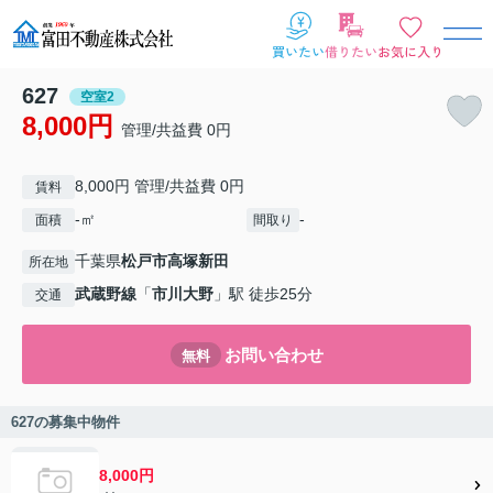
627
空室2
8,000円
管理/共益費 0円
8,000円 管理/共益費 0円
賃料
-㎡
-
面積
間取り
千葉県
松戸市
高塚新田
所在地
武蔵野線
「
市川大野
」駅 徒歩25分
交通
お問い合わせ
無料
627の募集中物件
8,000円