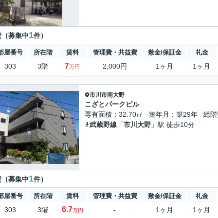
1
貸（募集中
件）
部屋番号
所在階
賃料
管理費・共益費
敷金/保証金
礼金
7
303
3階
2,000円
1ヶ月
1ヶ月
万円
市川市
南大野
こざとパークビル
専有面積
32.70㎡
築年月
築29年
総階
武蔵野線
「
市川大野
」駅 徒歩10分
1
貸（募集中
件）
部屋番号
所在階
賃料
管理費・共益費
敷金/保証金
礼金
6.7
303
3階
-
1ヶ月
1ヶ月
万円