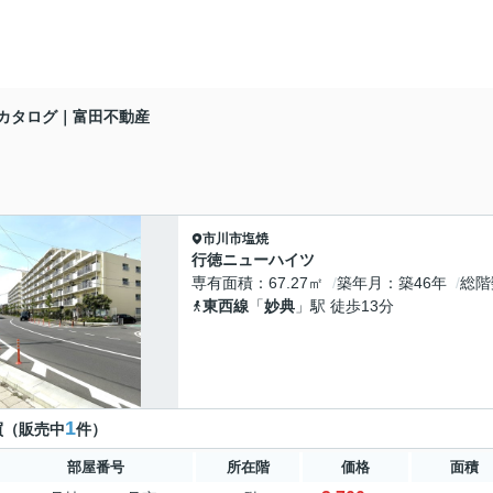
カタログ｜富田不動産
市川市
塩焼
行徳ニューハイツ
専有面積
67.27㎡
築年月
築46年
総階
東西線
「
妙典
」駅 徒歩13分
1
買（販売中
件）
部屋番号
所在階
価格
面積