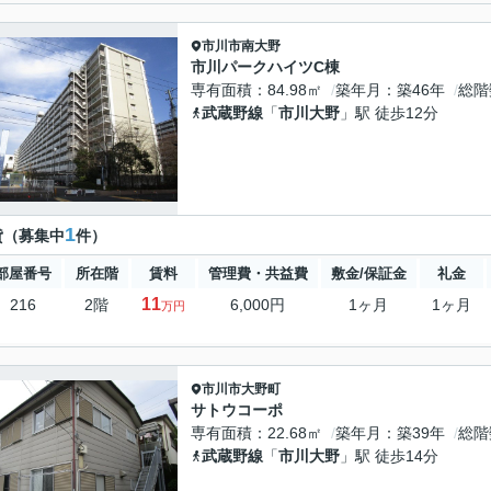
市川市
南大野
市川パークハイツC棟
専有面積
84.98㎡
築年月
築46年
総階
武蔵野線
「
市川大野
」駅 徒歩12分
1
貸（募集中
件）
部屋番号
所在階
賃料
管理費・共益費
敷金/保証金
礼金
11
216
2階
6,000円
1ヶ月
1ヶ月
万円
市川市
大野町
サトウコーポ
専有面積
22.68㎡
築年月
築39年
総階
武蔵野線
「
市川大野
」駅 徒歩14分