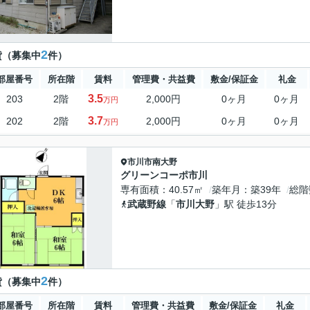
2
貸（募集中
件）
部屋番号
所在階
賃料
管理費・共益費
敷金/保証金
礼金
3.5
203
2階
2,000円
0ヶ月
0ヶ月
万円
3.7
202
2階
2,000円
0ヶ月
0ヶ月
万円
市川市
南大野
グリーンコーポ市川
専有面積
40.57㎡
築年月
築39年
総階
武蔵野線
「
市川大野
」駅 徒歩13分
2
貸（募集中
件）
部屋番号
所在階
賃料
管理費・共益費
敷金/保証金
礼金