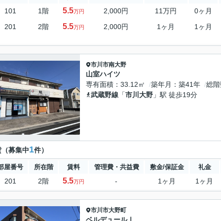
5.5
101
1階
2,000円
11万円
0ヶ月
万円
5.5
201
2階
2,000円
1ヶ月
1ヶ月
万円
市川市
南大野
山室ハイツ
専有面積
33.12㎡
築年月
築41年
総階
武蔵野線
「
市川大野
」駅 徒歩19分
1
貸（募集中
件）
部屋番号
所在階
賃料
管理費・共益費
敷金/保証金
礼金
5.5
201
2階
-
1ヶ月
1ヶ月
万円
市川市
大野町
ベルデュールⅠ