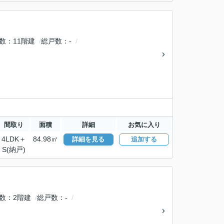
数
11階建
総戸数
-
間取り
面積
詳細
お気に入り
4LDK＋
84.98㎡
詳細を見る
追加する
S(納戸)
数
2階建
総戸数
-