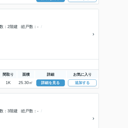
数
2階建
総戸数
-
間取り
面積
詳細
お気に入り
1K
25.30㎡
詳細を見る
追加する
数
3階建
総戸数
-