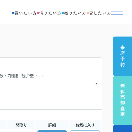
買いたい方
借りたい方
売りたい方
貸したい方
来店予約
数
7階建
総戸数
-
無料売却査定
間取り
詳細
お気に入り