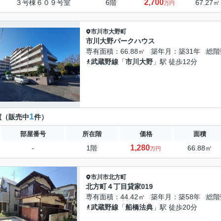
2,700
３号棟６０９号室
6階
67.27㎡
万円
市川市
大野町
市川大野パークハウス
専有面積
66.88㎡
築年月
築31年
総階
武蔵野線
「
市川大野
」駅 徒歩12分
1
買（販売中
件）
部屋番号
所在階
価格
面積
1,280
-
1階
66.88㎡
万円
市川市
北方町
北方町４丁目貸家019
専有面積
44.42㎡
築年月
築58年
総階
武蔵野線
「
船橋法典
」駅 徒歩20分