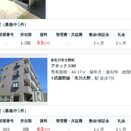
1
貸（募集中
件）
部屋番号
所在階
賃料
管理費・共益費
敷金/保証金
礼金
5.5
-
1-2階
-
1ヶ月
1ヶ月
万円
市川市
大野町
アネックスMI
専有面積
44.17㎡
築年月
築32年
総階
武蔵野線
「
市川大野
」駅 徒歩7分
1
貸（募集中
件）
部屋番号
所在階
賃料
管理費・共益費
敷金/保証金
礼金
6.5
303
3階
-
1ヶ月
1ヶ月
万円