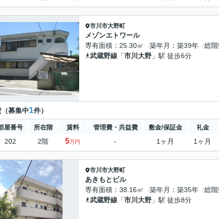
市川市
大野町
メゾンエトワール
専有面積
25.30㎡
築年月
築39年
総階
武蔵野線
「
市川大野
」駅 徒歩6分
1
貸（募集中
件）
部屋番号
所在階
賃料
管理費・共益費
敷金/保証金
礼金
5
202
2階
-
1ヶ月
1ヶ月
万円
市川市
大野町
あきもとビル
専有面積
38.16㎡
築年月
築35年
総階
武蔵野線
「
市川大野
」駅 徒歩8分