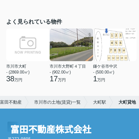
よく見られている物件
市川市大町
市川市大野町４丁目
鎌ケ谷市中沢
- (2869.00㎡)
- (902.00㎡)
- (500.00㎡)
38
17
1
万円
万円
万円
富田不動産
市川市の土地(賃貸)一覧
大町駅
大町貸地
富田不動産株式会社
〒272-0805