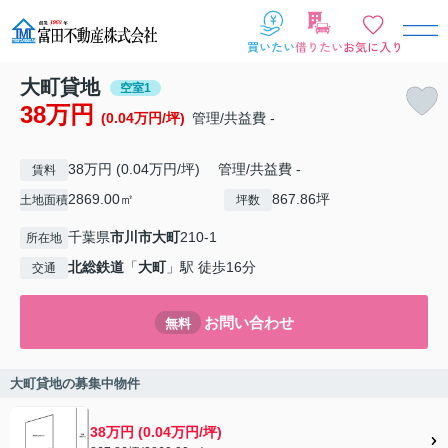
大町貸地
空室1
38万円
(0.04万円/坪)
管理/共益費 -
38万円 (0.04万円/坪) 管理/共益費 -
賃料
2869.00㎡
867.86坪
土地面積
坪数
千葉県
市川市
大町
210-1
所在地
北総鉄道
「
大町
」駅 徒歩16分
交通
お問い合わせ
無料
大町貸地の募集中物件
38万円 (0.04万円/坪)