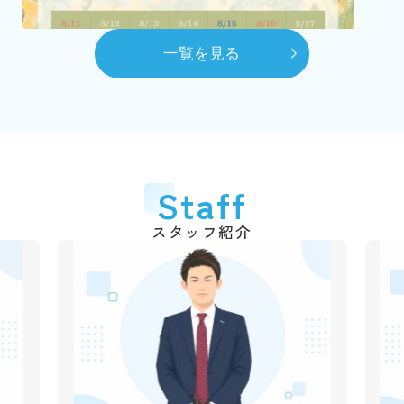
（2代目）富田 髙春 代表取締役に就任
8月
一覧を見る
自社ホームページを開設
10月
賃貸センターを本社へ移動
平成28年
2016年
6月
代表取締役交代
2026.03.06
Staff
弊社のショート動画を作成しました！
（3代目）富田 和道 代表取締役に就任
千葉銀行の各支店でも紹介動画が流れていますので、立ち
スタッフ紹介
平成31年
2019年
寄られた際は是非ご覧ください♪
4月
動画はこちら
創業50周年
令和3年
2021年
2025.12.09
1月
年末年始休業のご案
市川不動産十日会 幹事に就任
内
令和4年
2022年