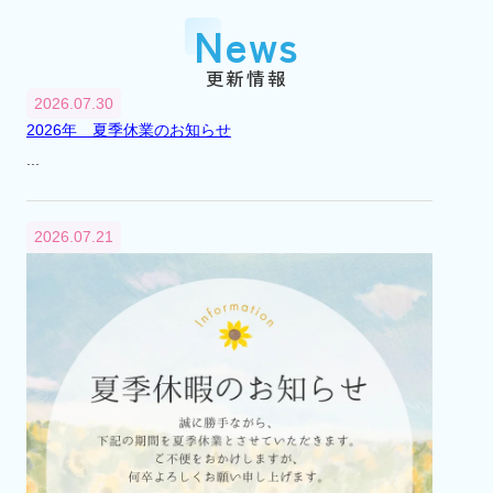
『市川大野』駅に賃貸センター（支店）を
News
開設
平成2年
1990年
更新情報
3月
2026.07.30
『市川大野』駅に不動産総合無料相談室を
2026年 夏季休業のお知らせ
開設
...
平成6年
1994年
4月
2026.07.21
不動産総合無料相談室を閉設
平成12年
2000年
8月
市川市大野町2丁目241番地から2丁目232番
地へ本社移転
平成13年
2001年
4月
代表取締役交代