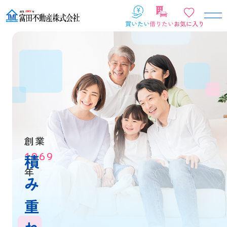
創業
1969
積
年
み
重