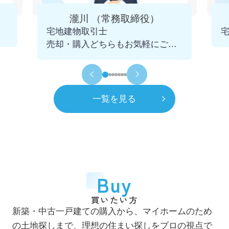
4月
一般社団法人 千葉県宅地建物取引業協会
瀧川 （常務取締役）
市川支部 幹事に就任
宅地建物取引士
2025.12.09
売却・購入どちらもお気軽にご相
令和5年
2023年
談くださいませ。
11月
青年会議所 千葉不動産クラブを発足
初代会長に就任
一覧を見る
令和6年
2024年
7月
市川賃貸借研究会 役員に就任
令和8年
2026年
4月
一般社団法人 千葉県宅地建物取引業協会
Buy
市川支部 市鳩会を発足 初代会長に就任
買いたい方
7月
新築・中古一戸建ての購入から、マイホームのため
自社ホームページをリニューアル
の土地探しまで、理想の住まい探しをプロの視点で