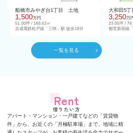
船橋市みやぎ台1丁目 土地
大和田5丁
1,500
3,250
万円
万
51.00坪 / 168.62㎡
23.05坪 / 76
京成電鉄松戸線「三咲」駅 徒歩18分
都営新宿線「
一覧を見る
Rent
借りたい方
アパート・マンション・一戸建てなどの「賃貸物
件」から、お近くの「月極駐車場」まで、地域に精
通したスタッフが、お客様の新生活を全力でサポー