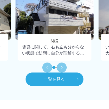
N様
き
賃貸に関して、右も左も分からな
い状態で訪問し自分が理解するま
で懇切丁寧に教えて下さり、不安
もなく契約までいけました。担当
して頂いた大野さんには小さな疑
問にも丁寧に回答頂けたので感謝
一覧を見る
してもしきれません。