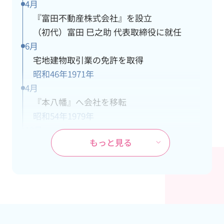
4月
『富田不動産株式会社』を設立
（初代）富田 巳之助 代表取締役に就任
6月
宅地建物取引業の免許を取得
昭和46年
1971年
4月
『本八幡』へ会社を移転
昭和54年
1979年
10月
もっと見る
ＪＲ武蔵野線『市川大野』駅の開業に伴
い、市川大野支社を開設
昭和60年
1985年
4月
本社が都営新宿線『本八幡』駅の開通工事
により立退き、市川大野支社を本社に変更