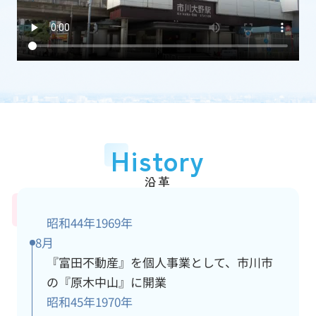
加盟団体
(一社)千葉県宅地建物取引業協会
従業員数
15人
アクセス情報
詳細
History
沿革
昭和44年
1969年
8月
『富田不動産』を個人事業として、市川市
の『原木中山』に開業
昭和45年
1970年