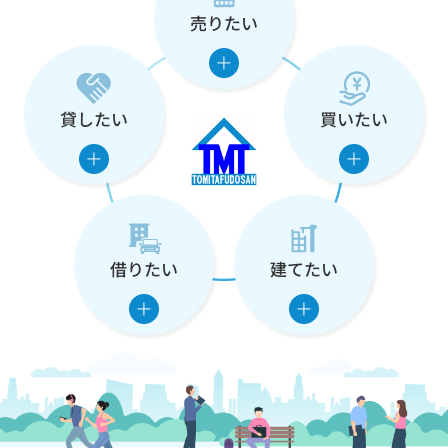
売りたい
な
た
の
貸したい
買いたい
住
ま
い
借りたい
建てたい
を
支
え
ま