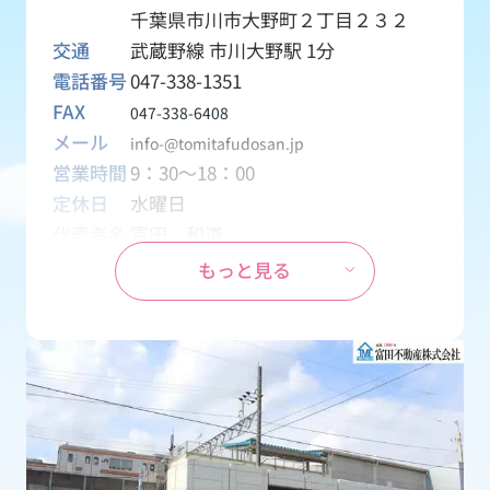
千葉県市川市大野町２丁目２３２
交通
武蔵野線 市川大野駅 1分
電話番号
047-338-1351
FAX
047-338-6408
メール
info-@tomitafudosan.jp
営業時間
9：30～18：00
定休日
水曜日
代表者名
富田 和道
資本金
1,000万円
もっと見る
設立
1970年04月01日
事業内容
創業1969年から地元密着の不動産会
社として、土地・一戸建て・マンシ
ョン・アパート・テナント・月極駐
車場などの売買・賃貸物件を取り扱
う会社です。
免許番号
千葉県知事 (15) 第2126号