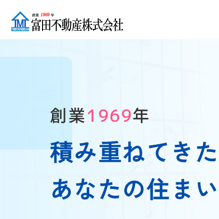
創業
年
1969
積み重ねてき
あなたの住ま