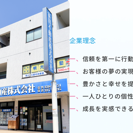
企業理念
一、
信頼を第一に行
一、
お客様の夢の実
一、
豊かさと幸せを
一、
一人ひとりの個
一、
成長を実感でき