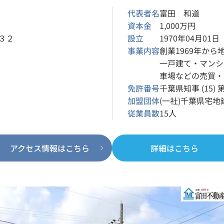
代表者名
富田 和道
資本金
1,000万円
３２
設立
1970年04月01日
事業内容
創業1969年か
一戸建て・マンシ
車場などの売買・
免許番号
千葉県知事 (15) 
加盟団体
(一社)千葉県宅
従業員数
15人
アクセス情報はこちら
詳細はこちら