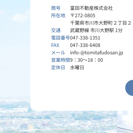
商号
富田不動産株式会社
所在地
〒272-0805
千葉県市川市大野町２丁目２
交通
武蔵野線 市川大野駅 1分
電話番号
047-338-1351
FAX
047-338-6408
メール
info-@tomitafudosan.jp
営業時間
9：30～18：00
定休日
水曜日