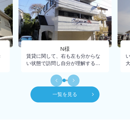
N様
き
賃貸に関して、右も左も分からな
い状態で訪問し自分が理解するま
で懇切丁寧に教えて下さり、不安
もなく契約までいけました。担当
して頂いた大野さんには小さな疑
問にも丁寧に回答頂けたので感謝
一覧を見る
してもしきれません。