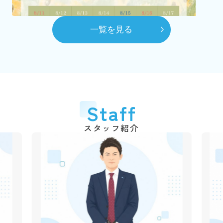
（2代目）富田 髙春 代表取締役に就任
8月
一覧を見る
自社ホームページを開設
10月
賃貸センターを本社へ移動
平成28年
2016年
6月
代表取締役交代
2026.03.06
Staff
弊社のショート動画を作成しました！
（3代目）富田 和道 代表取締役に就任
千葉銀行の各支店でも紹介動画が流れていますので、立ち
スタッフ紹介
平成31年
2019年
寄られた際は是非ご覧ください♪
4月
動画はこちら
創業50周年
令和3年
2021年
2025.12.09
1月
年末年始休業のご案
市川不動産十日会 幹事に就任
内
令和4年
2022年