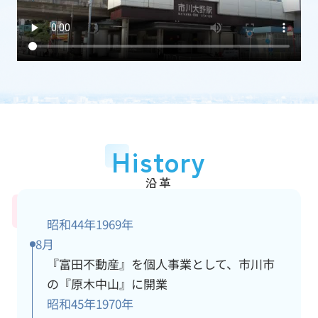
加盟団体
(一社)千葉県宅地建物取引業協会
従業員数
15人
アクセス情報
詳細
History
沿革
昭和44年
1969年
8月
『富田不動産』を個人事業として、市川市
の『原木中山』に開業
昭和45年
1970年