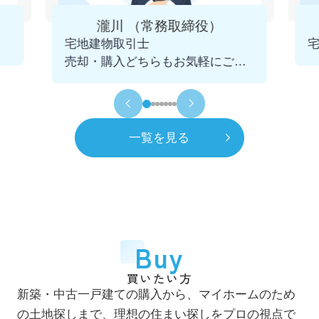
4月
一般社団法人 千葉県宅地建物取引業協会
瀧川 （常務取締役）
市川支部 幹事に就任
宅地建物取引士
2025.12.09
売却・購入どちらもお気軽にご相
令和5年
2023年
談くださいませ。
11月
青年会議所 千葉不動産クラブを発足
初代会長に就任
一覧を見る
令和6年
2024年
7月
市川賃貸借研究会 役員に就任
令和8年
2026年
4月
一般社団法人 千葉県宅地建物取引業協会
Buy
市川支部 市鳩会を発足 初代会長に就任
買いたい方
7月
新築・中古一戸建ての購入から、マイホームのため
自社ホームページをリニューアル
の土地探しまで、理想の住まい探しをプロの視点で