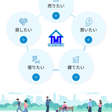
売りたい
な
た
の
貸したい
買いたい
住
ま
い
借りたい
建てたい
を
支
え
ま