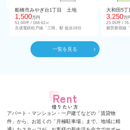
船橋市みやぎ台1丁目 土地
大和田5丁
1,500
3,250
万円
万
51.00坪 / 168.62㎡
23.05坪 / 76
京成電鉄松戸線「三咲」駅 徒歩18分
都営新宿線「
一覧を見る
Rent
借りたい方
アパート・マンション・一戸建てなどの「賃貸物
件」から、お近くの「月極駐車場」まで、地域に精
通したスタッフが、お客様の新生活を全力でサポー