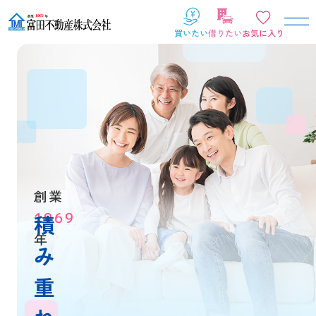
創業
1969
積
年
み
重