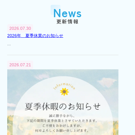
『市川大野』駅に賃貸センター（支店）を
News
開設
平成2年
1990年
更新情報
3月
2026.07.30
『市川大野』駅に不動産総合無料相談室を
2026年 夏季休業のお知らせ
開設
...
平成6年
1994年
4月
2026.07.21
不動産総合無料相談室を閉設
平成12年
2000年
8月
市川市大野町2丁目241番地から2丁目232番
地へ本社移転
平成13年
2001年
4月
代表取締役交代