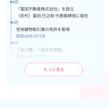
4月
『富田不動産株式会社』を設立
（初代）富田 巳之助 代表取締役に就任
6月
宅地建物取引業の免許を取得
昭和46年
1971年
4月
『本八幡』へ会社を移転
昭和54年
1979年
10月
もっと見る
ＪＲ武蔵野線『市川大野』駅の開業に伴
い、市川大野支社を開設
昭和60年
1985年
4月
本社が都営新宿線『本八幡』駅の開通工事
により立退き、市川大野支社を本社に変更