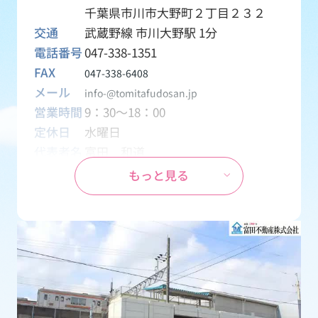
千葉県市川市大野町２丁目２３２
交通
武蔵野線 市川大野駅 1分
電話番号
047-338-1351
FAX
047-338-6408
メール
info-@tomitafudosan.jp
営業時間
9：30～18：00
定休日
水曜日
代表者名
富田 和道
資本金
1,000万円
もっと見る
設立
1970年04月01日
事業内容
創業1969年から地元密着の不動産会
社として、土地・一戸建て・マンシ
ョン・アパート・テナント・月極駐
車場などの売買・賃貸物件を取り扱
う会社です。
免許番号
千葉県知事 (15) 第2126号