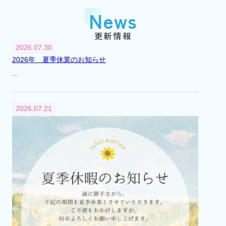
『市川大野』駅に賃貸センター（支店）を
News
開設
平成2年
1990年
更新情報
3月
2026.07.30
『市川大野』駅に不動産総合無料相談室を
2026年 夏季休業のお知らせ
開設
...
平成6年
1994年
4月
2026.07.21
不動産総合無料相談室を閉設
平成12年
2000年
8月
市川市大野町2丁目241番地から2丁目232番
地へ本社移転
平成13年
2001年
4月
代表取締役交代