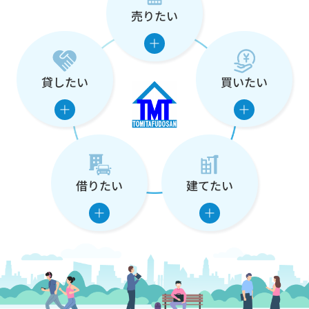
売りたい
な
た
の
貸したい
買いたい
住
ま
い
借りたい
建てたい
を
支
え
ま