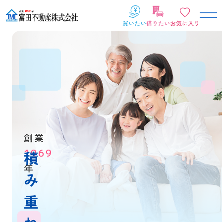
創業
1969
積
年
み
重