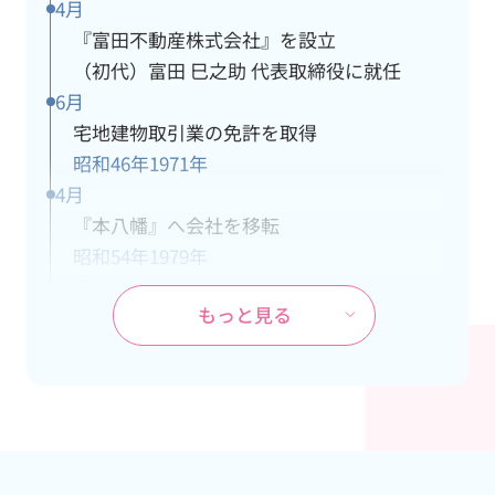
4月
『富田不動産株式会社』を設立
（初代）富田 巳之助 代表取締役に就任
6月
宅地建物取引業の免許を取得
昭和46年
1971年
4月
『本八幡』へ会社を移転
昭和54年
1979年
10月
もっと見る
ＪＲ武蔵野線『市川大野』駅の開業に伴
い、市川大野支社を開設
昭和60年
1985年
4月
本社が都営新宿線『本八幡』駅の開通工事
により立退き、市川大野支社を本社に変更