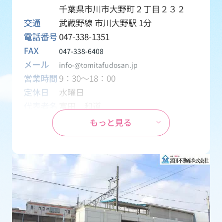
千葉県市川市大野町２丁目２３２
交通
武蔵野線 市川大野駅 1分
電話番号
047-338-1351
FAX
047-338-6408
メール
info-@tomitafudosan.jp
営業時間
9：30～18：00
定休日
水曜日
代表者名
富田 和道
資本金
1,000万円
もっと見る
設立
1970年04月01日
事業内容
創業1969年から地元密着の不動産会
社として、土地・一戸建て・マンシ
ョン・アパート・テナント・月極駐
車場などの売買・賃貸物件を取り扱
う会社です。
免許番号
千葉県知事 (15) 第2126号