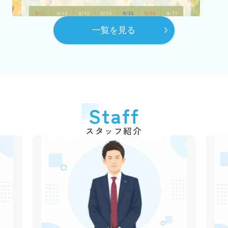
（2代目）富田 髙春 代表取締役に就任
8月
一覧を見る
自社ホームページを開設
10月
賃貸センターを本社へ移動
平成28年
2016年
6月
代表取締役交代
2026.03.06
Staff
弊社のショート動画を作成しました！
（3代目）富田 和道 代表取締役に就任
千葉銀行の各支店でも紹介動画が流れていますので、立ち
スタッフ紹介
平成31年
2019年
寄られた際は是非ご覧ください♪
4月
動画はこちら
創業50周年
令和3年
2021年
2025.12.09
1月
年末年始休業のご案
市川不動産十日会 幹事に就任
内
令和4年
2022年