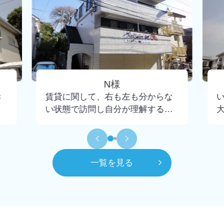
N様
き
賃貸に関して、右も左も分からな
い状態で訪問し自分が理解するま
で懇切丁寧に教えて下さり、不安
もなく契約までいけました。担当
して頂いた大野さんには小さな疑
問にも丁寧に回答頂けたので感謝
一覧を見る
してもしきれません。