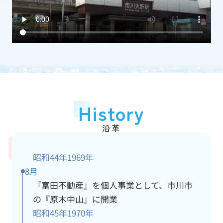
加盟団体
(一社)千葉県宅地建物取引業協会
従業員数
15人
アクセス情報
詳細
History
沿革
昭和44年
1969年
8月
『富田不動産』を個人事業として、市川市
の『原木中山』に開業
昭和45年
1970年