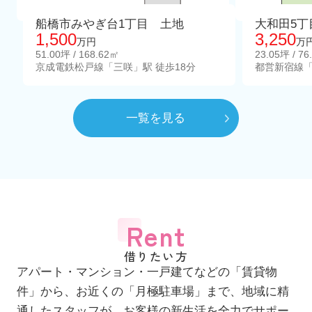
船橋市みやぎ台1丁目 土地
大和田5丁
1,500
3,250
万円
万
51.00坪 / 168.62㎡
23.05坪 / 76
京成電鉄松戸線「三咲」駅 徒歩18分
都営新宿線「
一覧を見る
Rent
借りたい方
アパート・マンション・一戸建てなどの「賃貸物
件」から、お近くの「月極駐車場」まで、地域に精
通したスタッフが、お客様の新生活を全力でサポー