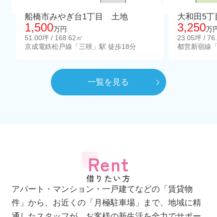
船橋市みやぎ台1丁目 土地
大和田5丁
1,500
3,250
万円
万
51.00坪 / 168.62㎡
23.05坪 / 76
京成電鉄松戸線「三咲」駅 徒歩18分
都営新宿線「
一覧を見る
Rent
借りたい方
アパート・マンション・一戸建てなどの「賃貸物
件」から、お近くの「月極駐車場」まで、地域に精
通したスタッフが、お客様の新生活を全力でサポー