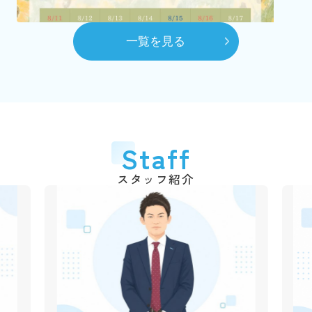
（2代目）富田 髙春 代表取締役に就任
8月
一覧を見る
自社ホームページを開設
10月
賃貸センターを本社へ移動
平成28年
2016年
6月
代表取締役交代
2026.03.06
Staff
弊社のショート動画を作成しました！
（3代目）富田 和道 代表取締役に就任
千葉銀行の各支店でも紹介動画が流れていますので、立ち
スタッフ紹介
平成31年
2019年
寄られた際は是非ご覧ください♪
4月
動画はこちら
創業50周年
令和3年
2021年
2025.12.09
1月
年末年始休業のご案
市川不動産十日会 幹事に就任
内
令和4年
2022年