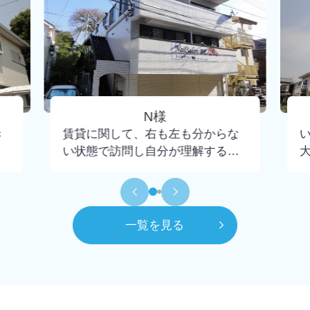
N様
き
賃貸に関して、右も左も分からな
い状態で訪問し自分が理解するま
で懇切丁寧に教えて下さり、不安
もなく契約までいけました。担当
して頂いた大野さんには小さな疑
問にも丁寧に回答頂けたので感謝
一覧を見る
してもしきれません。