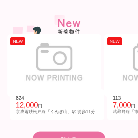
New
新着物件
NEW
NEW
624
113
12,000
7,000
円
円
京成電鉄松戸線「くぬぎ山」駅 徒歩11分
武蔵野線「市