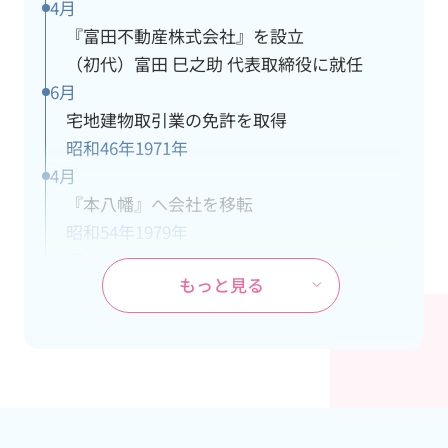
4月
『富田不動産株式会社』を設立
（初代）富田 巳之助 代表取締役に就任
6月
宅地建物取引業の免許を取得
昭和46年
1971年
4月
『本八幡』へ会社を移転
昭和54年
1979年
10月
もっと見る
ＪＲ武蔵野線『市川大野』駅の開業に伴
い、市川大野支社を開設
昭和60年
1985年
4月
本社が都営新宿線『本八幡』駅の開通工事
により立退き、市川大野支社を本社に変更