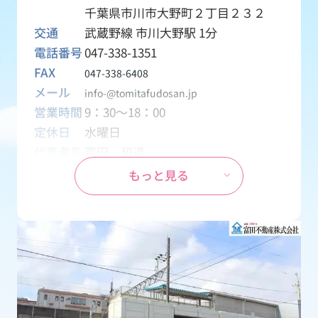
千葉県市川市大野町２丁目２３２
交通
武蔵野線 市川大野駅 1分
電話番号
047-338-1351
FAX
047-338-6408
メール
info-@tomitafudosan.jp
営業時間
9：30～18：00
定休日
水曜日
代表者名
富田 和道
資本金
1,000万円
もっと見る
設立
1970年04月01日
事業内容
創業1969年から地元密着の不動産会
社として、土地・一戸建て・マンシ
ョン・アパート・テナント・月極駐
車場などの売買・賃貸物件を取り扱
う会社です。
免許番号
千葉県知事 (15) 第2126号