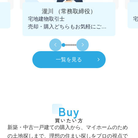
4月
一般社団法人 千葉県宅地建物取引業協会
瀧川 （常務取締役）
市川支部 幹事に就任
宅地建物取引士
2025.12.09
売却・購入どちらもお気軽にご相
令和5年
2023年
談くださいませ。
11月
青年会議所 千葉不動産クラブを発足
初代会長に就任
一覧を見る
令和6年
2024年
7月
市川賃貸借研究会 役員に就任
令和8年
2026年
4月
一般社団法人 千葉県宅地建物取引業協会
Buy
市川支部 市鳩会を発足 初代会長に就任
買いたい方
7月
新築・中古一戸建ての購入から、マイホームのため
自社ホームページをリニューアル
の土地探しまで、理想の住まい探しをプロの視点で