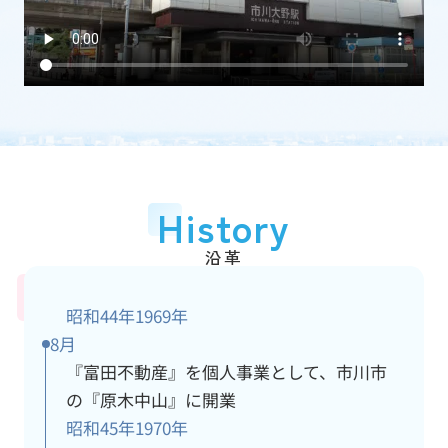
加盟団体
(一社)千葉県宅地建物取引業協会
従業員数
15人
アクセス情報
詳細
History
沿革
昭和44年
1969年
8月
『富田不動産』を個人事業として、市川市
の『原木中山』に開業
昭和45年
1970年