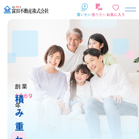
創業
1969
積
年
み
重