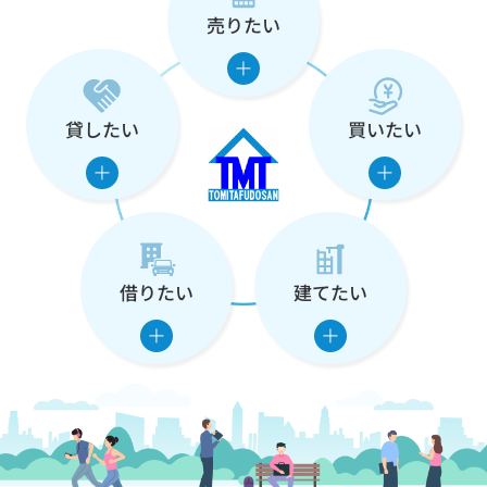
売りたい
な
た
の
貸したい
買いたい
住
ま
い
借りたい
建てたい
を
支
え
ま