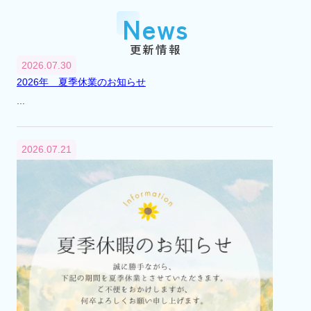
『市川大野』駅に賃貸センター（支店）を
News
開設
平成2年
1990年
更新情報
3月
2026.07.30
『市川大野』駅に不動産総合無料相談室を
2026年 夏季休業のお知らせ
開設
...
平成6年
1994年
4月
2026.07.21
不動産総合無料相談室を閉設
平成12年
2000年
8月
市川市大野町2丁目241番地から2丁目232番
地へ本社移転
平成13年
2001年
4月
代表取締役交代