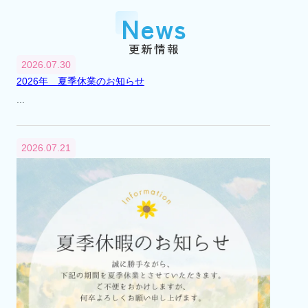
『市川大野』駅に賃貸センター（支店）を
News
開設
平成2年
1990年
更新情報
3月
2026.07.30
『市川大野』駅に不動産総合無料相談室を
2026年 夏季休業のお知らせ
開設
...
平成6年
1994年
4月
2026.07.21
不動産総合無料相談室を閉設
平成12年
2000年
8月
市川市大野町2丁目241番地から2丁目232番
地へ本社移転
平成13年
2001年
4月
代表取締役交代