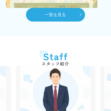
（2代目）富田 髙春 代表取締役に就任
8月
一覧を見る
自社ホームページを開設
10月
賃貸センターを本社へ移動
平成28年
2016年
6月
代表取締役交代
2026.03.06
Staff
弊社のショート動画を作成しました！
（3代目）富田 和道 代表取締役に就任
千葉銀行の各支店でも紹介動画が流れていますので、立ち
スタッフ紹介
平成31年
2019年
寄られた際は是非ご覧ください♪
4月
動画はこちら
創業50周年
令和3年
2021年
2025.12.09
1月
年末年始休業のご案
市川不動産十日会 幹事に就任
内
令和4年
2022年