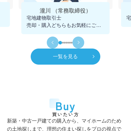
4月
一般社団法人 千葉県宅地建物取引業協会
瀧川 （常務取締役）
市川支部 幹事に就任
宅地建物取引士
2025.12.09
売却・購入どちらもお気軽にご相
令和5年
2023年
談くださいませ。
11月
青年会議所 千葉不動産クラブを発足
初代会長に就任
一覧を見る
令和6年
2024年
7月
市川賃貸借研究会 役員に就任
令和8年
2026年
4月
一般社団法人 千葉県宅地建物取引業協会
Buy
市川支部 市鳩会を発足 初代会長に就任
買いたい方
7月
新築・中古一戸建ての購入から、マイホームのため
自社ホームページをリニューアル
の土地探しまで、理想の住まい探しをプロの視点で