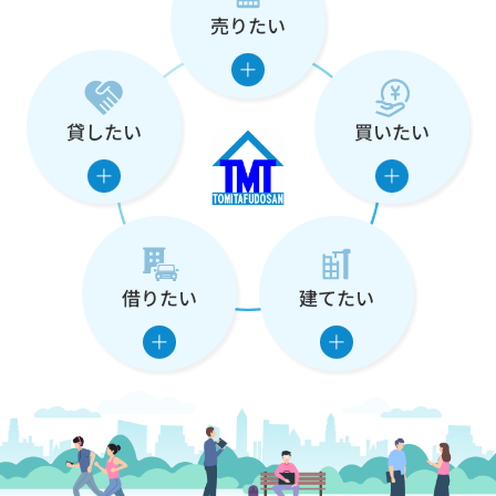
売りたい
な
た
の
貸したい
買いたい
住
ま
い
借りたい
建てたい
を
支
え
ま