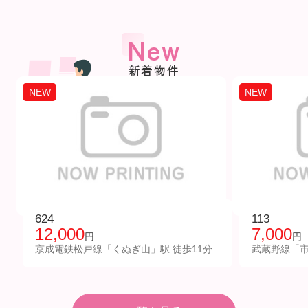
New
新着物件
NEW
NEW
624
113
12,000
7,000
円
円
京成電鉄松戸線「くぬぎ山」駅 徒歩11分
武蔵野線「市