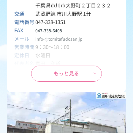
千葉県市川市大野町２丁目２３２
交通
武蔵野線 市川大野駅 1分
電話番号
047-338-1351
FAX
047-338-6408
メール
info-@tomitafudosan.jp
営業時間
9：30～18：00
定休日
水曜日
代表者名
富田 和道
資本金
1,000万円
もっと見る
設立
1970年04月01日
事業内容
創業1969年から地元密着の不動産会
社として、土地・一戸建て・マンシ
ョン・アパート・テナント・月極駐
車場などの売買・賃貸物件を取り扱
う会社です。
免許番号
千葉県知事 (15) 第2126号