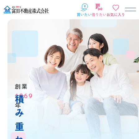
創業
1969
積
年
み
重