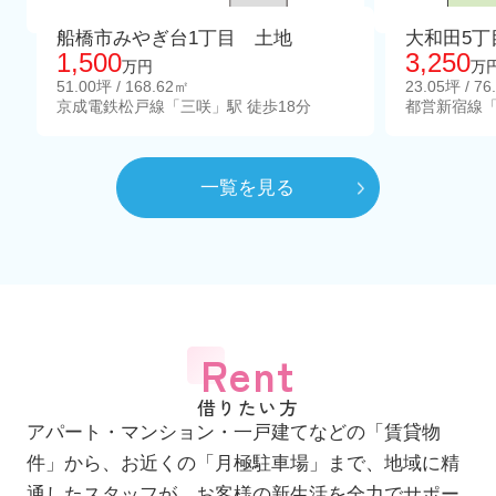
船橋市みやぎ台1丁目 土地
大和田5丁
1,500
3,250
万円
万
51.00坪 / 168.62㎡
23.05坪 / 76
京成電鉄松戸線「三咲」駅 徒歩18分
都営新宿線「
一覧を見る
Rent
借りたい方
アパート・マンション・一戸建てなどの「賃貸物
件」から、お近くの「月極駐車場」まで、地域に精
通したスタッフが、お客様の新生活を全力でサポー