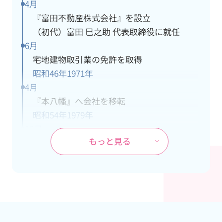
4月
『富田不動産株式会社』を設立
（初代）富田 巳之助 代表取締役に就任
6月
宅地建物取引業の免許を取得
昭和46年
1971年
4月
『本八幡』へ会社を移転
昭和54年
1979年
10月
もっと見る
ＪＲ武蔵野線『市川大野』駅の開業に伴
い、市川大野支社を開設
昭和60年
1985年
4月
本社が都営新宿線『本八幡』駅の開通工事
により立退き、市川大野支社を本社に変更