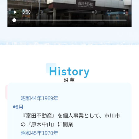
加盟団体
(一社)千葉県宅地建物取引業協会
従業員数
15人
アクセス情報
詳細
History
沿革
昭和44年
1969年
8月
『富田不動産』を個人事業として、市川市
の『原木中山』に開業
昭和45年
1970年