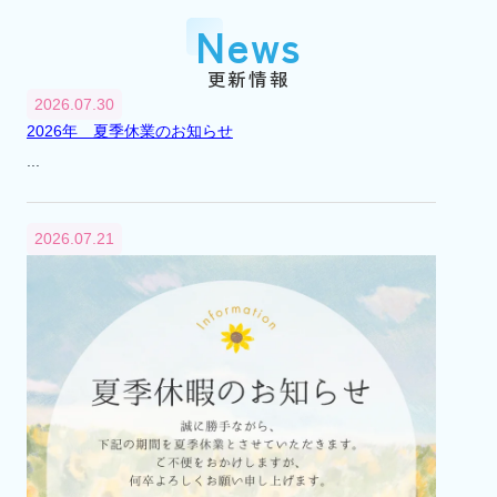
『市川大野』駅に賃貸センター（支店）を
News
開設
平成2年
1990年
更新情報
3月
2026.07.30
『市川大野』駅に不動産総合無料相談室を
2026年 夏季休業のお知らせ
開設
...
平成6年
1994年
4月
2026.07.21
不動産総合無料相談室を閉設
平成12年
2000年
8月
市川市大野町2丁目241番地から2丁目232番
地へ本社移転
平成13年
2001年
4月
代表取締役交代