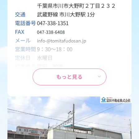
千葉県市川市大野町２丁目２３２
交通
武蔵野線 市川大野駅 1分
電話番号
047-338-1351
FAX
047-338-6408
メール
info-@tomitafudosan.jp
営業時間
9：30～18：00
定休日
水曜日
代表者名
富田 和道
資本金
1,000万円
もっと見る
設立
1970年04月01日
事業内容
創業1969年から地元密着の不動産会
社として、土地・一戸建て・マンシ
ョン・アパート・テナント・月極駐
車場などの売買・賃貸物件を取り扱
う会社です。
免許番号
千葉県知事 (15) 第2126号