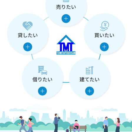
売りたい
な
た
の
貸したい
買いたい
住
ま
い
借りたい
建てたい
を
支
え
ま