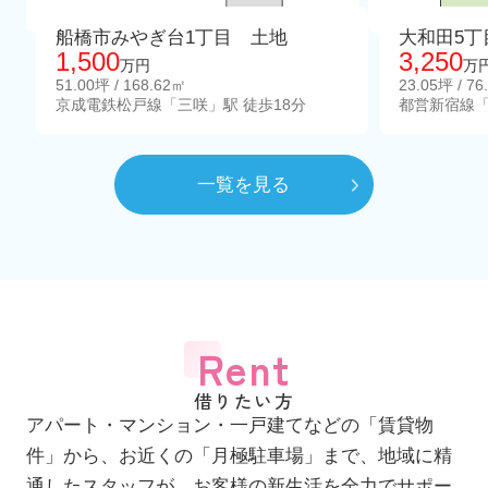
船橋市みやぎ台1丁目 土地
大和田5丁
1,500
3,250
万円
万
51.00坪 / 168.62㎡
23.05坪 / 76
京成電鉄松戸線「三咲」駅 徒歩18分
都営新宿線「
一覧を見る
Rent
借りたい方
アパート・マンション・一戸建てなどの「賃貸物
件」から、お近くの「月極駐車場」まで、地域に精
通したスタッフが、お客様の新生活を全力でサポー