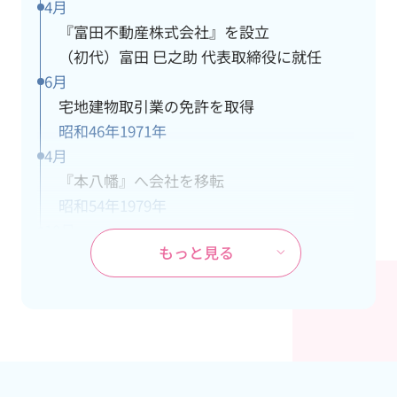
4月
『富田不動産株式会社』を設立
（初代）富田 巳之助 代表取締役に就任
6月
宅地建物取引業の免許を取得
昭和46年
1971年
4月
『本八幡』へ会社を移転
昭和54年
1979年
10月
もっと見る
ＪＲ武蔵野線『市川大野』駅の開業に伴
い、市川大野支社を開設
昭和60年
1985年
4月
本社が都営新宿線『本八幡』駅の開通工事
により立退き、市川大野支社を本社に変更