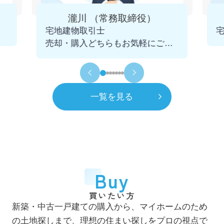
4月
一般社団法人 千葉県宅地建物取引業協会
瀧川 （常務取締役）
市川支部 幹事に就任
宅地建物取引士
2025.12.09
売却・購入どちらもお気軽にご相
令和5年
2023年
談くださいませ。
11月
青年会議所 千葉不動産クラブを発足
初代会長に就任
一覧を見る
令和6年
2024年
7月
市川賃貸借研究会 役員に就任
令和8年
2026年
4月
一般社団法人 千葉県宅地建物取引業協会
Buy
市川支部 市鳩会を発足 初代会長に就任
買いたい方
7月
新築・中古一戸建ての購入から、マイホームのため
自社ホームページをリニューアル
の土地探しまで、理想の住まい探しをプロの視点で