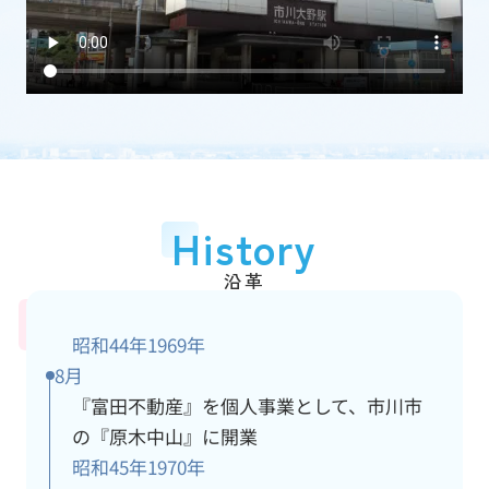
加盟団体
(一社)千葉県宅地建物取引業協会
従業員数
15人
アクセス情報
詳細
History
沿革
昭和44年
1969年
8月
『富田不動産』を個人事業として、市川市
の『原木中山』に開業
昭和45年
1970年