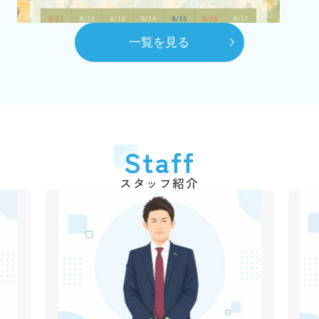
（2代目）富田 髙春 代表取締役に就任
8月
一覧を見る
自社ホームページを開設
10月
賃貸センターを本社へ移動
平成28年
2016年
6月
代表取締役交代
2026.03.06
Staff
弊社のショート動画を作成しました！
（3代目）富田 和道 代表取締役に就任
千葉銀行の各支店でも紹介動画が流れていますので、立ち
スタッフ紹介
平成31年
2019年
寄られた際は是非ご覧ください♪
4月
動画はこちら
創業50周年
令和3年
2021年
2025.12.09
1月
年末年始休業のご案
市川不動産十日会 幹事に就任
内
令和4年
2022年