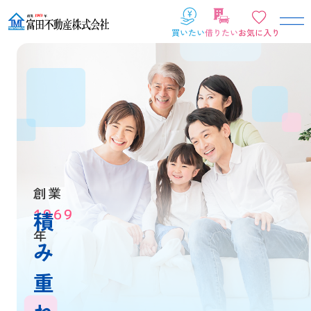
創業
1969
積
年
み
重