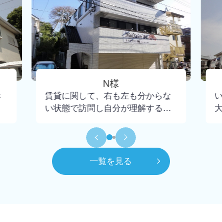
N様
き
賃貸に関して、右も左も分からな
い状態で訪問し自分が理解するま
で懇切丁寧に教えて下さり、不安
もなく契約までいけました。担当
して頂いた大野さんには小さな疑
問にも丁寧に回答頂けたので感謝
一覧を見る
してもしきれません。