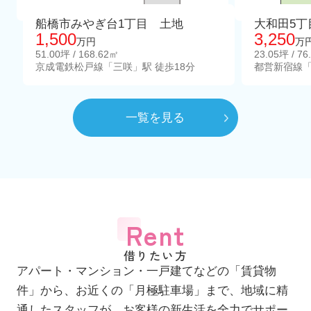
船橋市みやぎ台1丁目 土地
大和田5丁
1,500
3,250
万円
万
51.00坪 / 168.62㎡
23.05坪 / 76
京成電鉄松戸線「三咲」駅 徒歩18分
都営新宿線「
一覧を見る
Rent
借りたい方
アパート・マンション・一戸建てなどの「賃貸物
件」から、お近くの「月極駐車場」まで、地域に精
通したスタッフが、お客様の新生活を全力でサポー