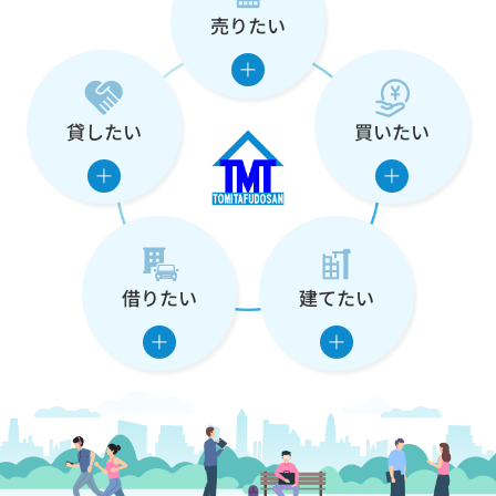
売りたい
な
た
の
貸したい
買いたい
住
ま
い
借りたい
建てたい
を
支
え
ま