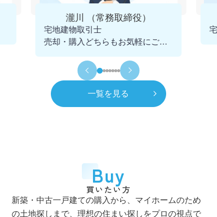
4月
一般社団法人 千葉県宅地建物取引業協会
瀧川 （常務取締役）
市川支部 幹事に就任
宅地建物取引士
2025.12.09
売却・購入どちらもお気軽にご相
令和5年
2023年
談くださいませ。
11月
青年会議所 千葉不動産クラブを発足
初代会長に就任
一覧を見る
令和6年
2024年
7月
市川賃貸借研究会 役員に就任
令和8年
2026年
4月
一般社団法人 千葉県宅地建物取引業協会
Buy
市川支部 市鳩会を発足 初代会長に就任
買いたい方
7月
新築・中古一戸建ての購入から、マイホームのため
自社ホームページをリニューアル
の土地探しまで、理想の住まい探しをプロの視点で