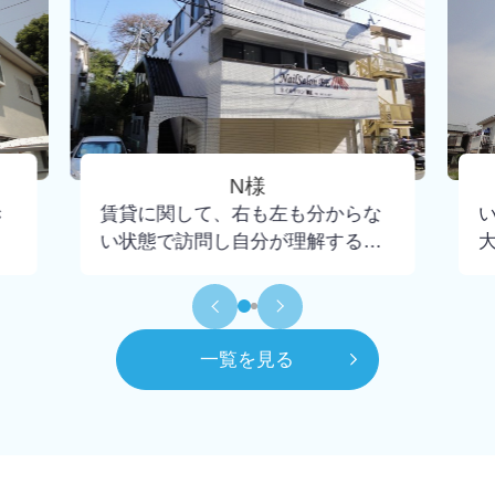
N様
き
賃貸に関して、右も左も分からな
い状態で訪問し自分が理解するま
で懇切丁寧に教えて下さり、不安
もなく契約までいけました。担当
して頂いた大野さんには小さな疑
問にも丁寧に回答頂けたので感謝
一覧を見る
してもしきれません。