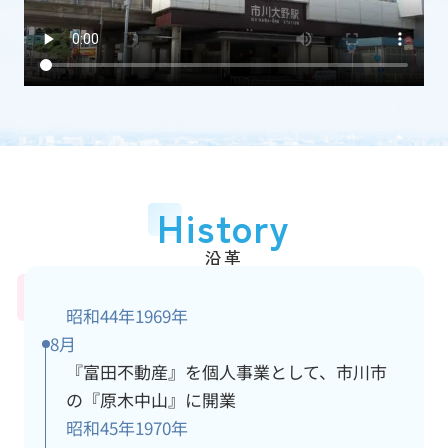
加盟団体
(一社)千葉県宅地建物取引業協会
従業員数
15人
アクセス情報
詳細
History
沿革
昭和44年
1969年
8月
『富田不動産』を個人事業として、市川市
の『原木中山』に開業
昭和45年
1970年