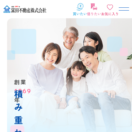
創業
1969
積
年
み
重