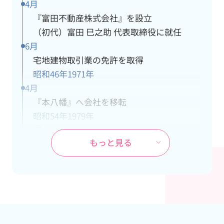
4月
『富田不動産株式会社』を設立
（初代）富田 巳之助 代表取締役に就任
6月
宅地建物取引業の免許を取得
昭和46年
1971年
4月
『本八幡』へ会社を移転
昭和54年
1979年
10月
もっと見る
ＪＲ武蔵野線『市川大野』駅の開業に伴
い、市川大野支社を開設
昭和60年
1985年
4月
本社が都営新宿線『本八幡』駅の開通工事
により立退き、市川大野支社を本社に変更