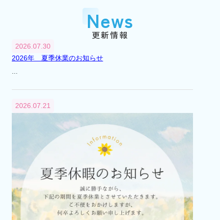
『市川大野』駅に賃貸センター（支店）を
News
開設
平成2年
1990年
更新情報
3月
2026.07.30
『市川大野』駅に不動産総合無料相談室を
2026年 夏季休業のお知らせ
開設
...
平成6年
1994年
4月
2026.07.21
不動産総合無料相談室を閉設
平成12年
2000年
8月
市川市大野町2丁目241番地から2丁目232番
地へ本社移転
平成13年
2001年
4月
代表取締役交代