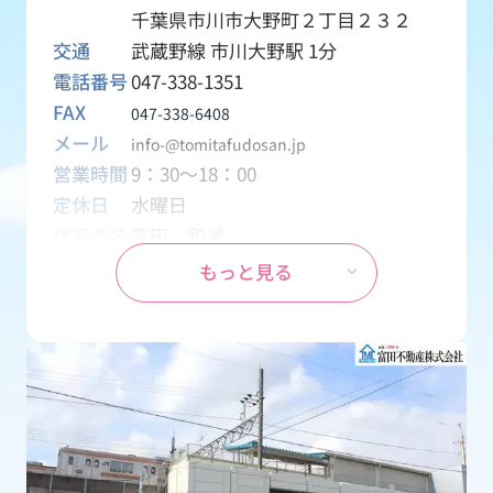
千葉県市川市大野町２丁目２３２
交通
武蔵野線 市川大野駅 1分
電話番号
047-338-1351
FAX
047-338-6408
メール
info-@tomitafudosan.jp
営業時間
9：30～18：00
定休日
水曜日
代表者名
富田 和道
資本金
1,000万円
もっと見る
設立
1970年04月01日
事業内容
創業1969年から地元密着の不動産会
社として、土地・一戸建て・マンシ
ョン・アパート・テナント・月極駐
車場などの売買・賃貸物件を取り扱
う会社です。
免許番号
千葉県知事 (15) 第2126号