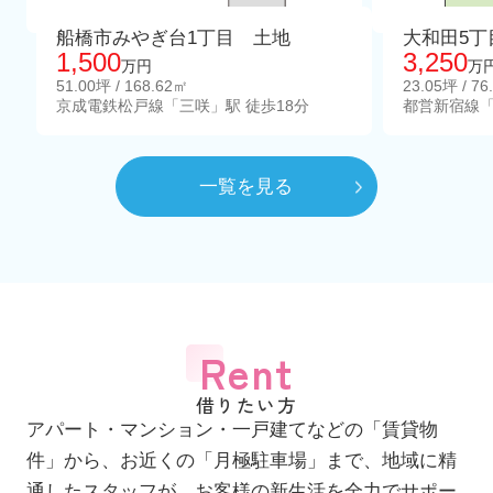
船橋市みやぎ台1丁目 土地
大和田5丁
1,500
3,250
万円
万
51.00坪 / 168.62㎡
23.05坪 / 76
京成電鉄松戸線「三咲」駅 徒歩18分
都営新宿線「
一覧を見る
Rent
借りたい方
アパート・マンション・一戸建てなどの「賃貸物
件」から、お近くの「月極駐車場」まで、地域に精
通したスタッフが、お客様の新生活を全力でサポー