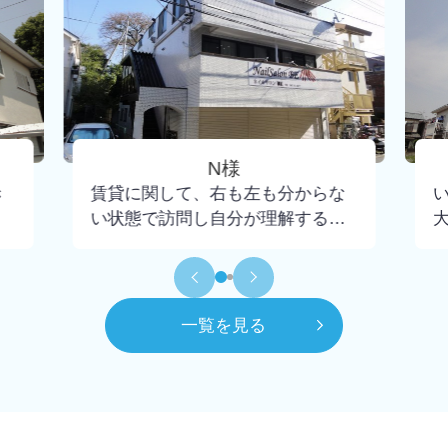
N様
き
賃貸に関して、右も左も分からな
い状態で訪問し自分が理解するま
で懇切丁寧に教えて下さり、不安
もなく契約までいけました。担当
して頂いた大野さんには小さな疑
問にも丁寧に回答頂けたので感謝
一覧を見る
してもしきれません。