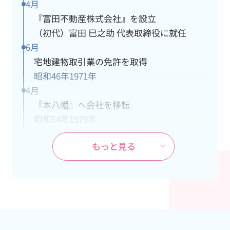
4月
『富田不動産株式会社』を設立
（初代）富田 巳之助 代表取締役に就任
6月
宅地建物取引業の免許を取得
昭和46年
1971年
4月
『本八幡』へ会社を移転
昭和54年
1979年
10月
もっと見る
ＪＲ武蔵野線『市川大野』駅の開業に伴
い、市川大野支社を開設
昭和60年
1985年
4月
本社が都営新宿線『本八幡』駅の開通工事
により立退き、市川大野支社を本社に変更