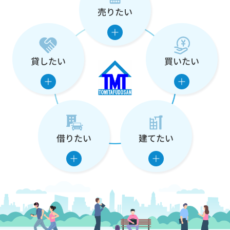
売りたい
な
た
の
貸したい
買いたい
住
ま
い
借りたい
建てたい
を
支
え
ま