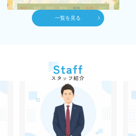
（2代目）富田 髙春 代表取締役に就任
8月
一覧を見る
自社ホームページを開設
10月
賃貸センターを本社へ移動
平成28年
2016年
6月
代表取締役交代
2026.03.06
Staff
弊社のショート動画を作成しました！
（3代目）富田 和道 代表取締役に就任
千葉銀行の各支店でも紹介動画が流れていますので、立ち
スタッフ紹介
平成31年
2019年
寄られた際は是非ご覧ください♪
4月
動画はこちら
創業50周年
令和3年
2021年
2025.12.09
1月
年末年始休業のご案
市川不動産十日会 幹事に就任
内
令和4年
2022年