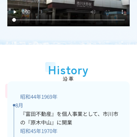
加盟団体
(一社)千葉県宅地建物取引業協会
従業員数
15人
アクセス情報
詳細
History
沿革
昭和44年
1969年
8月
『富田不動産』を個人事業として、市川市
の『原木中山』に開業
昭和45年
1970年