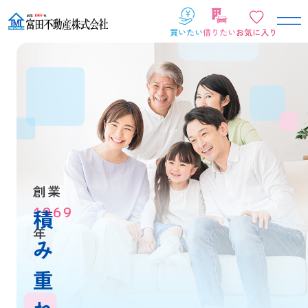
創業
1969
積
年
み
重