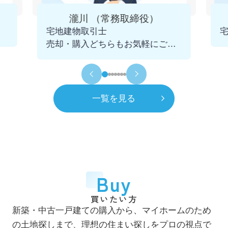
4月
一般社団法人 千葉県宅地建物取引業協会
瀧川 （常務取締役）
市川支部 幹事に就任
宅地建物取引士
2025.12.09
売却・購入どちらもお気軽にご相
令和5年
2023年
談くださいませ。
11月
青年会議所 千葉不動産クラブを発足
初代会長に就任
一覧を見る
令和6年
2024年
7月
市川賃貸借研究会 役員に就任
令和8年
2026年
4月
一般社団法人 千葉県宅地建物取引業協会
Buy
市川支部 市鳩会を発足 初代会長に就任
買いたい方
7月
新築・中古一戸建ての購入から、マイホームのため
自社ホームページをリニューアル
の土地探しまで、理想の住まい探しをプロの視点で