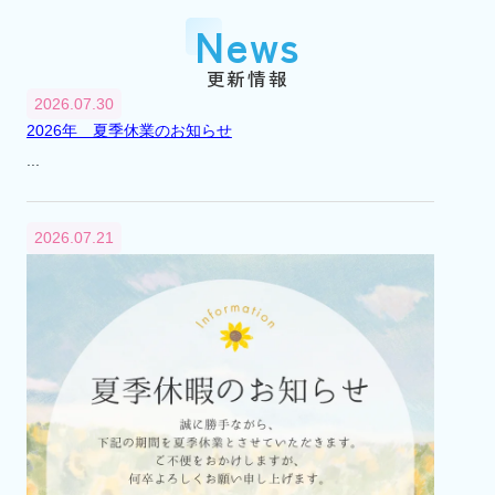
『市川大野』駅に賃貸センター（支店）を
News
開設
平成2年
1990年
更新情報
3月
2026.07.30
『市川大野』駅に不動産総合無料相談室を
2026年 夏季休業のお知らせ
開設
...
平成6年
1994年
4月
2026.07.21
不動産総合無料相談室を閉設
平成12年
2000年
8月
市川市大野町2丁目241番地から2丁目232番
地へ本社移転
平成13年
2001年
4月
代表取締役交代