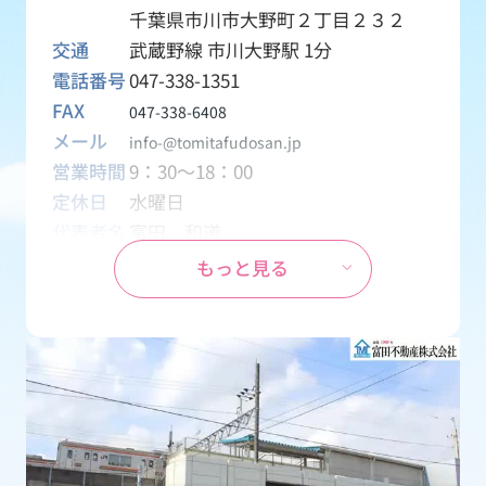
千葉県市川市大野町２丁目２３２
交通
武蔵野線 市川大野駅 1分
電話番号
047-338-1351
FAX
047-338-6408
メール
info-@tomitafudosan.jp
営業時間
9：30～18：00
定休日
水曜日
代表者名
富田 和道
資本金
1,000万円
もっと見る
設立
1970年04月01日
事業内容
創業1969年から地元密着の不動産会
社として、土地・一戸建て・マンシ
ョン・アパート・テナント・月極駐
車場などの売買・賃貸物件を取り扱
う会社です。
免許番号
千葉県知事 (15) 第2126号