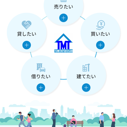
売りたい
な
た
の
貸したい
買いたい
住
ま
い
借りたい
建てたい
を
支
え
ま