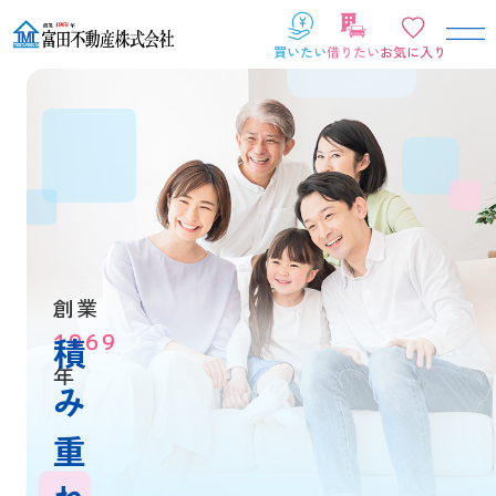
創業
1969
積
年
み
重