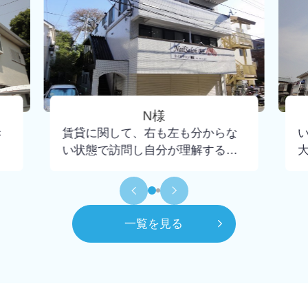
N様
き
賃貸に関して、右も左も分からな
い状態で訪問し自分が理解するま
で懇切丁寧に教えて下さり、不安
もなく契約までいけました。担当
して頂いた大野さんには小さな疑
問にも丁寧に回答頂けたので感謝
一覧を見る
してもしきれません。