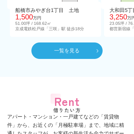
船橋市みやぎ台1丁目 土地
大和田5丁
1,500
3,250
万円
万
51.00坪 / 168.62㎡
23.05坪 / 76
京成電鉄松戸線「三咲」駅 徒歩18分
都営新宿線「
一覧を見る
Rent
借りたい方
アパート・マンション・一戸建てなどの「賃貸物
件」から、お近くの「月極駐車場」まで、地域に精
通したスタッフが、お客様の新生活を全力でサポー