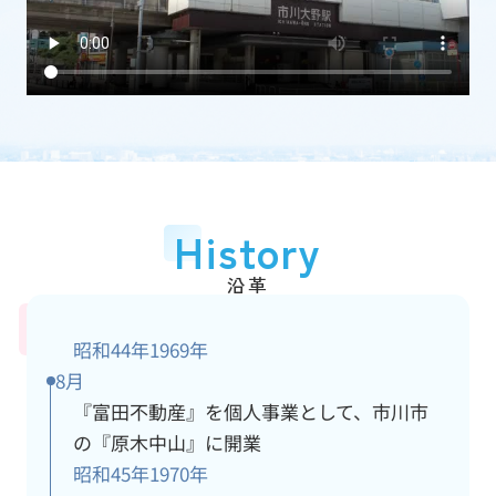
加盟団体
(一社)千葉県宅地建物取引業協会
従業員数
15人
アクセス情報
詳細
History
沿革
昭和44年
1969年
8月
『富田不動産』を個人事業として、市川市
の『原木中山』に開業
昭和45年
1970年