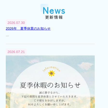
『市川大野』駅に賃貸センター（支店）を
News
開設
平成2年
1990年
更新情報
3月
2026.07.30
『市川大野』駅に不動産総合無料相談室を
2026年 夏季休業のお知らせ
開設
...
平成6年
1994年
4月
2026.07.21
不動産総合無料相談室を閉設
平成12年
2000年
8月
市川市大野町2丁目241番地から2丁目232番
地へ本社移転
平成13年
2001年
4月
代表取締役交代