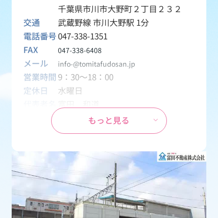
千葉県市川市大野町２丁目２３２
交通
武蔵野線 市川大野駅 1分
電話番号
047-338-1351
FAX
047-338-6408
メール
info-@tomitafudosan.jp
営業時間
9：30～18：00
定休日
水曜日
代表者名
富田 和道
資本金
1,000万円
もっと見る
設立
1970年04月01日
事業内容
創業1969年から地元密着の不動産会
社として、土地・一戸建て・マンシ
ョン・アパート・テナント・月極駐
車場などの売買・賃貸物件を取り扱
う会社です。
免許番号
千葉県知事 (15) 第2126号