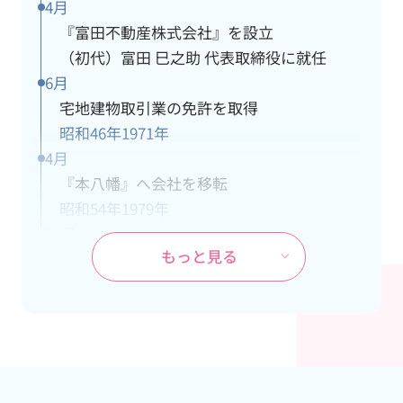
4月
『富田不動産株式会社』を設立
（初代）富田 巳之助 代表取締役に就任
6月
宅地建物取引業の免許を取得
昭和46年
1971年
4月
『本八幡』へ会社を移転
昭和54年
1979年
10月
もっと見る
ＪＲ武蔵野線『市川大野』駅の開業に伴
い、市川大野支社を開設
昭和60年
1985年
4月
本社が都営新宿線『本八幡』駅の開通工事
により立退き、市川大野支社を本社に変更