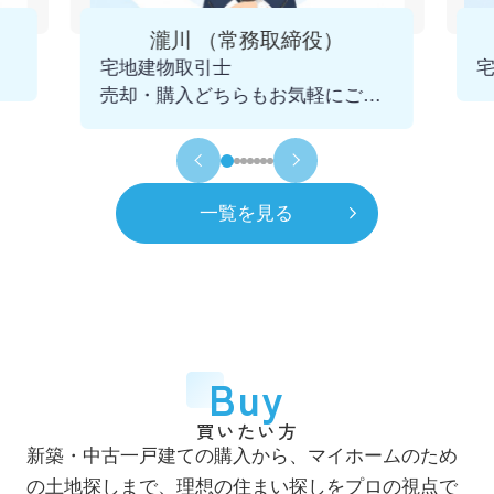
4月
一般社団法人 千葉県宅地建物取引業協会
瀧川 （常務取締役）
市川支部 幹事に就任
宅地建物取引士
2025.12.09
売却・購入どちらもお気軽にご相
令和5年
2023年
談くださいませ。
11月
青年会議所 千葉不動産クラブを発足
初代会長に就任
一覧を見る
令和6年
2024年
7月
市川賃貸借研究会 役員に就任
令和8年
2026年
4月
一般社団法人 千葉県宅地建物取引業協会
Buy
市川支部 市鳩会を発足 初代会長に就任
買いたい方
7月
新築・中古一戸建ての購入から、マイホームのため
自社ホームページをリニューアル
の土地探しまで、理想の住まい探しをプロの視点で