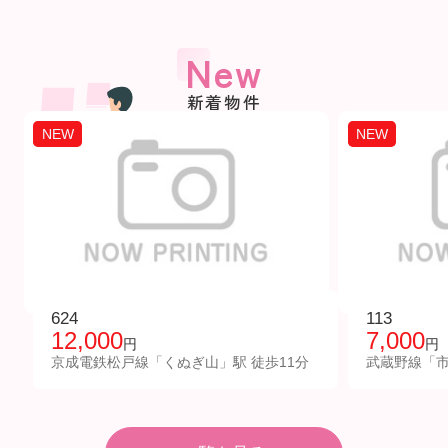
New
新着物件
NEW
NEW
624
113
12,000
7,000
円
円
京成電鉄松戸線「くぬぎ山」駅 徒歩11分
武蔵野線「市