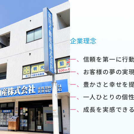
企業理念
一、
信頼を第一に行
一、
お客様の夢の実
一、
豊かさと幸せを
一、
一人ひとりの個
一、
成長を実感でき