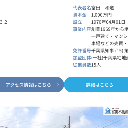
代表者名
富田 和道
資本金
1,000万円
３２
設立
1970年04月01日
事業内容
創業1969年か
一戸建て・マンシ
車場などの売買・
免許番号
千葉県知事 (15) 
加盟団体
(一社)千葉県宅
従業員数
15人
アクセス情報はこちら
詳細はこちら