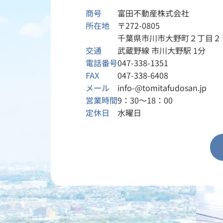
商号
富田不動産株式会社
所在地
〒272-0805
千葉県市川市大野町２丁目２
交通
武蔵野線 市川大野駅 1分
電話番号
047-338-1351
FAX
047-338-6408
メール
info-@tomitafudosan.jp
営業時間
9：30～18：00
定休日
水曜日