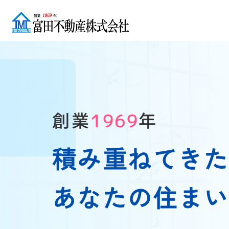
創業
年
1969
積み重ねてき
あなたの住ま