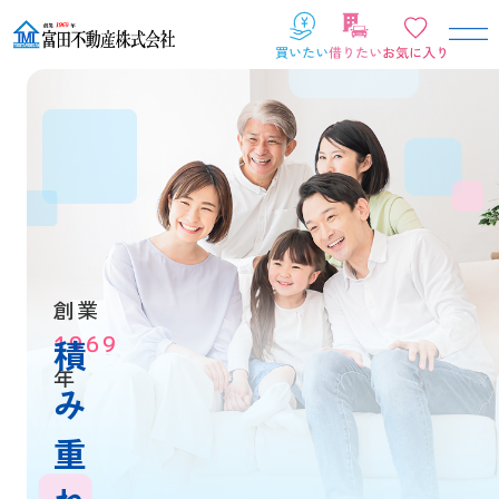
創業
1969
積
年
み
重