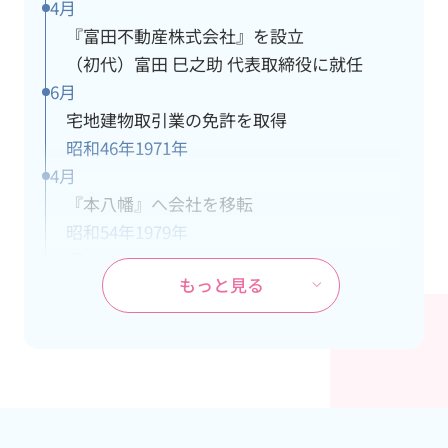
4月
『富田不動産株式会社』を設立
（初代）富田 巳之助 代表取締役に就任
6月
宅地建物取引業の免許を取得
昭和46年
1971年
4月
『本八幡』へ会社を移転
昭和54年
1979年
10月
もっと見る
ＪＲ武蔵野線『市川大野』駅の開業に伴
い、市川大野支社を開設
昭和60年
1985年
4月
本社が都営新宿線『本八幡』駅の開通工事
により立退き、市川大野支社を本社に変更