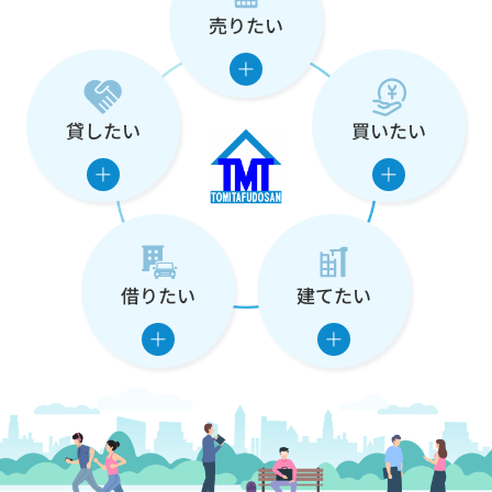
売りたい
な
た
の
貸したい
買いたい
住
ま
い
借りたい
建てたい
を
支
え
ま