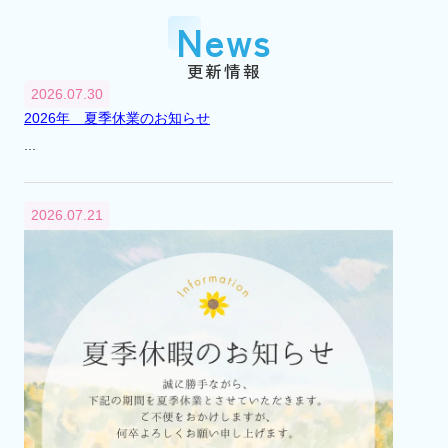
『市川大野』駅に賃貸センター（支店）を
News
開設
平成2年
1990年
更新情報
3月
2026.07.30
『市川大野』駅に不動産総合無料相談室を
2026年 夏季休業のお知らせ
開設
...
平成6年
1994年
4月
2026.07.21
不動産総合無料相談室を閉設
平成12年
2000年
8月
市川市大野町2丁目241番地から2丁目232番
地へ本社移転
平成13年
2001年
4月
代表取締役交代