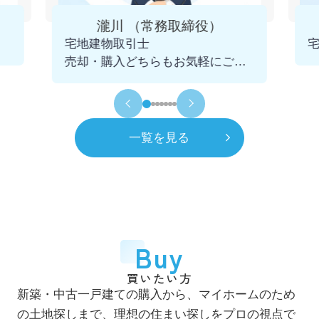
4月
一般社団法人 千葉県宅地建物取引業協会
瀧川 （常務取締役）
市川支部 幹事に就任
宅地建物取引士
2025.12.09
売却・購入どちらもお気軽にご相
令和5年
2023年
談くださいませ。
11月
青年会議所 千葉不動産クラブを発足
初代会長に就任
一覧を見る
令和6年
2024年
7月
市川賃貸借研究会 役員に就任
令和8年
2026年
4月
一般社団法人 千葉県宅地建物取引業協会
Buy
市川支部 市鳩会を発足 初代会長に就任
買いたい方
7月
新築・中古一戸建ての購入から、マイホームのため
自社ホームページをリニューアル
の土地探しまで、理想の住まい探しをプロの視点で