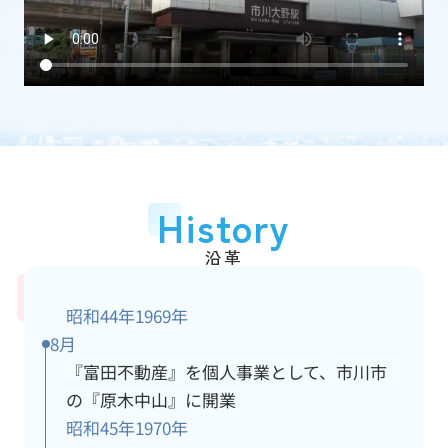
加盟団体
(一社)千葉県宅地建物取引業協会
従業員数
15人
アクセス情報
詳細
History
沿革
昭和44年
1969年
8月
『富田不動産』を個人事業として、市川市
の『原木中山』に開業
昭和45年
1970年