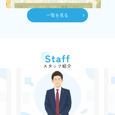
（2代目）富田 髙春 代表取締役に就任
8月
一覧を見る
自社ホームページを開設
10月
賃貸センターを本社へ移動
平成28年
2016年
6月
代表取締役交代
2026.03.06
Staff
弊社のショート動画を作成しました！
（3代目）富田 和道 代表取締役に就任
千葉銀行の各支店でも紹介動画が流れていますので、立ち
スタッフ紹介
平成31年
2019年
寄られた際は是非ご覧ください♪
4月
動画はこちら
創業50周年
令和3年
2021年
2025.12.09
1月
年末年始休業のご案
市川不動産十日会 幹事に就任
内
令和4年
2022年