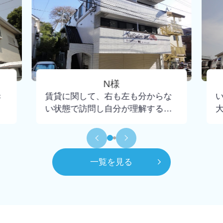
N様
き
賃貸に関して、右も左も分からな
い状態で訪問し自分が理解するま
で懇切丁寧に教えて下さり、不安
もなく契約までいけました。担当
して頂いた大野さんには小さな疑
問にも丁寧に回答頂けたので感謝
一覧を見る
してもしきれません。