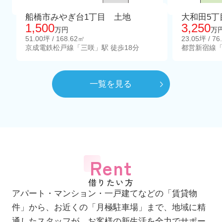
船橋市みやぎ台1丁目 土地
大和田5丁
1,500
3,250
万円
万
51.00坪 / 168.62㎡
23.05坪 / 76
京成電鉄松戸線「三咲」駅 徒歩18分
都営新宿線「
一覧を見る
Rent
借りたい方
アパート・マンション・一戸建てなどの「賃貸物
件」から、お近くの「月極駐車場」まで、地域に精
通したスタッフが、お客様の新生活を全力でサポー