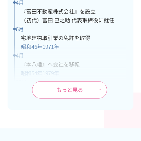
4月
『富田不動産株式会社』を設立
（初代）富田 巳之助 代表取締役に就任
6月
宅地建物取引業の免許を取得
昭和46年
1971年
4月
『本八幡』へ会社を移転
昭和54年
1979年
10月
もっと見る
ＪＲ武蔵野線『市川大野』駅の開業に伴
い、市川大野支社を開設
昭和60年
1985年
4月
本社が都営新宿線『本八幡』駅の開通工事
により立退き、市川大野支社を本社に変更