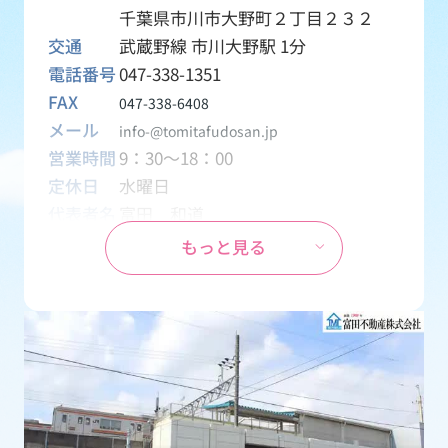
千葉県市川市大野町２丁目２３２
交通
武蔵野線 市川大野駅 1分
電話番号
047-338-1351
FAX
047-338-6408
メール
info-@tomitafudosan.jp
営業時間
9：30～18：00
定休日
水曜日
代表者名
富田 和道
資本金
1,000万円
もっと見る
設立
1970年04月01日
事業内容
創業1969年から地元密着の不動産会
社として、土地・一戸建て・マンシ
ョン・アパート・テナント・月極駐
車場などの売買・賃貸物件を取り扱
う会社です。
免許番号
千葉県知事 (15) 第2126号