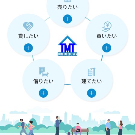
売りたい
な
た
の
貸したい
買いたい
住
ま
い
借りたい
建てたい
を
支
え
ま