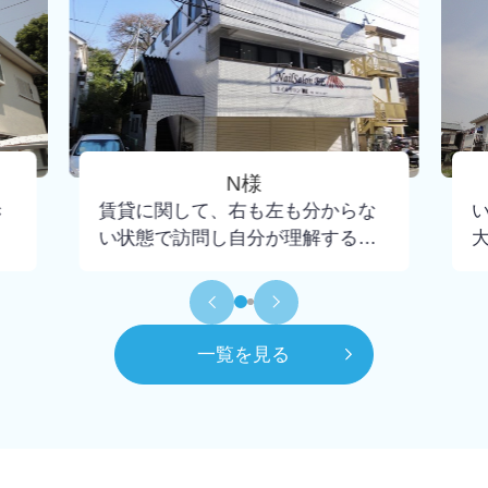
N様
き
賃貸に関して、右も左も分からな
い状態で訪問し自分が理解するま
で懇切丁寧に教えて下さり、不安
もなく契約までいけました。担当
して頂いた大野さんには小さな疑
問にも丁寧に回答頂けたので感謝
一覧を見る
してもしきれません。