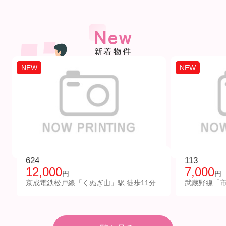
New
新着物件
NEW
NEW
624
113
12,000
7,000
円
円
京成電鉄松戸線「くぬぎ山」駅 徒歩11分
武蔵野線「市