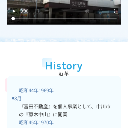
加盟団体
(一社)千葉県宅地建物取引業協会
従業員数
15人
アクセス情報
詳細
History
沿革
昭和44年
1969年
8月
『富田不動産』を個人事業として、市川市
の『原木中山』に開業
昭和45年
1970年