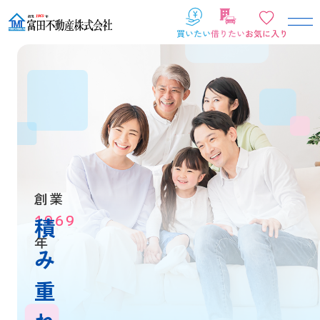
創業
1969
積
年
み
重