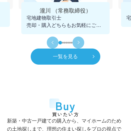
4月
一般社団法人 千葉県宅地建物取引業協会
瀧川 （常務取締役）
市川支部 幹事に就任
宅地建物取引士
2025.12.09
売却・購入どちらもお気軽にご相
令和5年
2023年
談くださいませ。
11月
青年会議所 千葉不動産クラブを発足
初代会長に就任
一覧を見る
令和6年
2024年
7月
市川賃貸借研究会 役員に就任
令和8年
2026年
4月
一般社団法人 千葉県宅地建物取引業協会
Buy
市川支部 市鳩会を発足 初代会長に就任
買いたい方
7月
新築・中古一戸建ての購入から、マイホームのため
自社ホームページをリニューアル
の土地探しまで、理想の住まい探しをプロの視点で