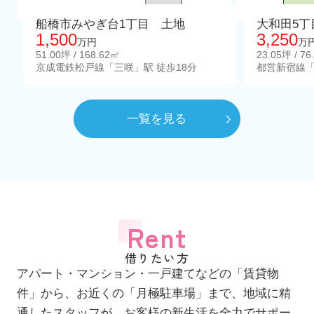
船橋市みやぎ台1丁目 土地
大和田5丁
1,500
3,250
万円
万
51.00坪 / 168.62㎡
23.05坪 / 76
京成電鉄松戸線「三咲」駅 徒歩18分
都営新宿線「
一覧を見る
Rent
借りたい方
アパート・マンション・一戸建てなどの「賃貸物
件」から、お近くの「月極駐車場」まで、地域に精
通したスタッフが、お客様の新生活を全力でサポー