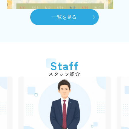
（2代目）富田 髙春 代表取締役に就任
8月
一覧を見る
自社ホームページを開設
10月
賃貸センターを本社へ移動
平成28年
2016年
6月
代表取締役交代
2026.03.06
Staff
弊社のショート動画を作成しました！
（3代目）富田 和道 代表取締役に就任
千葉銀行の各支店でも紹介動画が流れていますので、立ち
スタッフ紹介
平成31年
2019年
寄られた際は是非ご覧ください♪
4月
動画はこちら
創業50周年
令和3年
2021年
2025.12.09
1月
年末年始休業のご案
市川不動産十日会 幹事に就任
内
令和4年
2022年