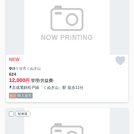
NEW
鎌ケ谷市くぬぎ山
624
12,000
円
管理/共益費-
京成電鉄松戸線「くぬぎ山」駅 徒歩11分
礼0
即入居可
駐車場