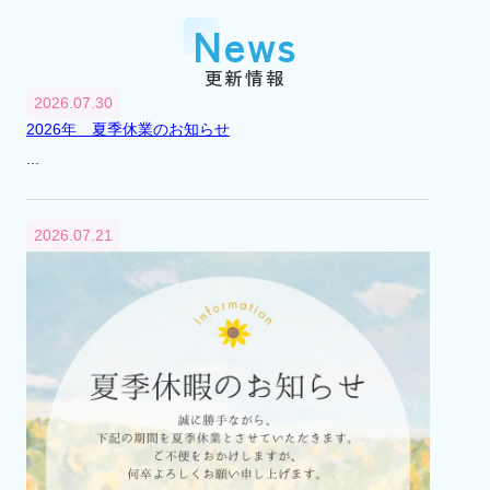
『市川大野』駅に賃貸センター（支店）を
News
開設
平成2年
1990年
更新情報
3月
2026.07.30
『市川大野』駅に不動産総合無料相談室を
2026年 夏季休業のお知らせ
開設
...
平成6年
1994年
4月
2026.07.21
不動産総合無料相談室を閉設
平成12年
2000年
8月
市川市大野町2丁目241番地から2丁目232番
地へ本社移転
平成13年
2001年
4月
代表取締役交代