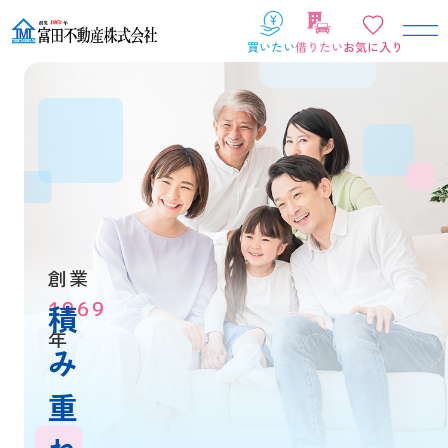
創業
1969
積
年
み
重