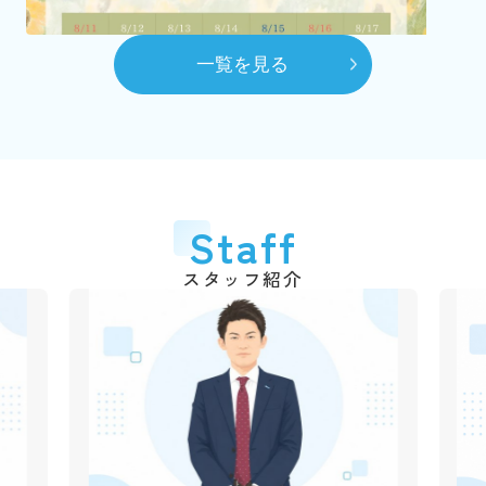
（2代目）富田 髙春 代表取締役に就任
8月
一覧を見る
自社ホームページを開設
10月
賃貸センターを本社へ移動
平成28年
2016年
6月
代表取締役交代
2026.03.06
Staff
弊社のショート動画を作成しました！
（3代目）富田 和道 代表取締役に就任
千葉銀行の各支店でも紹介動画が流れていますので、立ち
スタッフ紹介
平成31年
2019年
寄られた際は是非ご覧ください♪
4月
動画はこちら
創業50周年
令和3年
2021年
2025.12.09
1月
年末年始休業のご案
市川不動産十日会 幹事に就任
内
令和4年
2022年