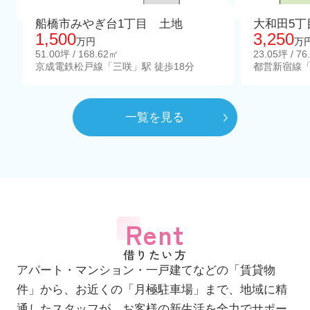
船橋市みやぎ台1丁目 土地
大和田5丁
1,500
3,250
万円
万
51.00坪 / 168.62㎡
23.05坪 / 76
京成電鉄松戸線「三咲」駅 徒歩18分
都営新宿線「
一覧を見る
Rent
借りたい方
アパート・マンション・一戸建てなどの「賃貸物
件」から、お近くの「月極駐車場」まで、地域に精
通したスタッフが、お客様の新生活を全力でサポー