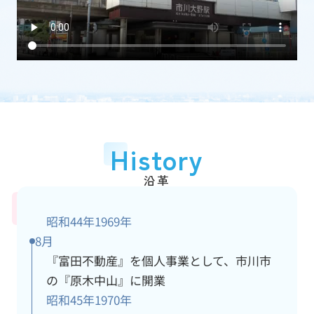
加盟団体
(一社)千葉県宅地建物取引業協会
従業員数
15人
アクセス情報
詳細
History
沿革
昭和44年
1969年
8月
『富田不動産』を個人事業として、市川市
の『原木中山』に開業
昭和45年
1970年