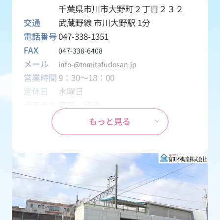
千葉県市川市大野町２丁目２３２
交通
武蔵野線 市川大野駅 1分
電話番号
047-338-1351
FAX
047-338-6408
メール
info-@tomitafudosan.jp
営業時間
9：30～18：00
定休日
水曜日
代表者名
富田 和道
資本金
1,000万円
もっと見る
設立
1970年04月01日
事業内容
創業1969年から地元密着の不動産会
社として、土地・一戸建て・マンシ
ョン・アパート・テナント・月極駐
車場などの売買・賃貸物件を取り扱
う会社です。
免許番号
千葉県知事 (15) 第2126号