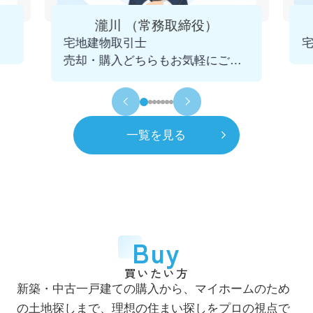
4月
一般社団法人 千葉県宅地建物取引業協会
瀧川 （常務取締役）
市川支部 幹事に就任
宅地建物取引士
2025.12.09
売却・購入どちらもお気軽にご相
令和5年
2023年
談くださいませ。
11月
青年会議所 千葉不動産クラブを発足
初代会長に就任
一覧を見る
令和6年
2024年
7月
市川賃貸借研究会 役員に就任
令和8年
2026年
4月
一般社団法人 千葉県宅地建物取引業協会
Buy
市川支部 市鳩会を発足 初代会長に就任
買いたい方
7月
新築・中古一戸建ての購入から、マイホームのため
自社ホームページをリニューアル
の土地探しまで、理想の住まい探しをプロの視点で