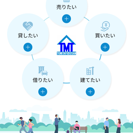
売りたい
な
た
の
貸したい
買いたい
住
ま
い
借りたい
建てたい
を
支
え
ま