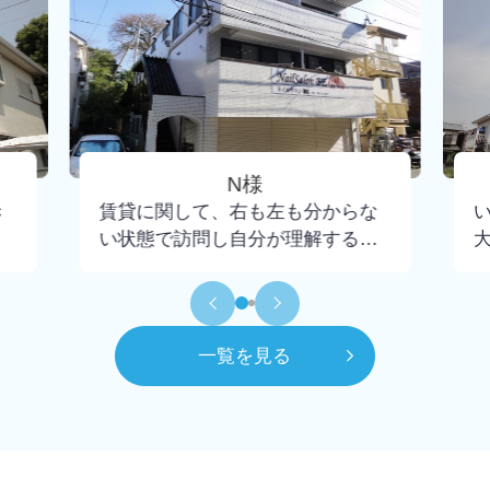
N様
き
賃貸に関して、右も左も分からな
い状態で訪問し自分が理解するま
で懇切丁寧に教えて下さり、不安
もなく契約までいけました。担当
して頂いた大野さんには小さな疑
問にも丁寧に回答頂けたので感謝
一覧を見る
してもしきれません。