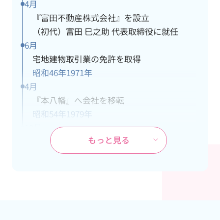
4月
『富田不動産株式会社』を設立
（初代）富田 巳之助 代表取締役に就任
6月
宅地建物取引業の免許を取得
昭和46年
1971年
4月
『本八幡』へ会社を移転
昭和54年
1979年
10月
もっと見る
ＪＲ武蔵野線『市川大野』駅の開業に伴
い、市川大野支社を開設
昭和60年
1985年
4月
本社が都営新宿線『本八幡』駅の開通工事
により立退き、市川大野支社を本社に変更